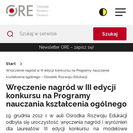
Przejdź do Nawigacji
Przejdź do stopki
Przejdź do treści artykułu
Szukaj
Newsletter ORE – zapisz się!
Start
Wręczenie nagród w III edycji konkursu na Programy nauczania
kształcenia ogólnego – Ośrodek Rozwoju Edukacji
Wręczenie nagród w III edycji
konkursu na Programy
nauczania kształcenia ogólnego
19 grudnia 2012 r. w auli Ośrodka Rozwoju Edukacji
odbyła się uroczystość wręczenia nagród i wyróżnień
dla laureatów III edycji konkursu na modelowe