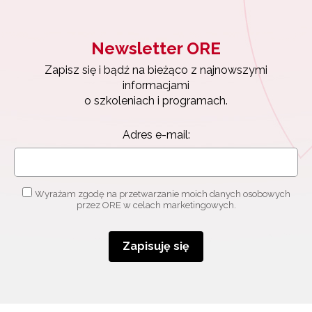
Newsletter ORE
Newsletter ORE
Zapisz się i bądź na bieżąco z najnowszymi
informacjami
Zapisz się i bądź na bieżąco z najnowszymi
o szkoleniach i programach.
informacjami
Adres e-mail:
o szkoleniach i programach.
Adres e-mail:
Wyrażam zgodę na przetwarzanie moich danych
osobowych przez ORE w celach marketingowych.
Wyrażam zgodę na przetwarzanie moich danych osobowych
Zapisuję się
przez ORE w celach marketingowych.
Zapisuję się