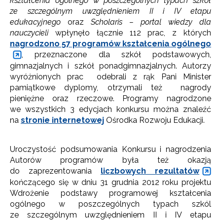
kształcenia ogólnego w poszczególnych typach szkół
ze szczególnym uwzględnieniem II i IV etapu
edukacyjnego
oraz
Scholaris – portal wiedzy dla
nauczycieli
wpłynęło łącznie 112 prac, z których
nagrodzono 57 programów kształcenia ogólnego
, przeznaczone dla szkół podstawowych,
gimnazjalnych i szkół ponadgimnazjalnych. Autorzy
wyróżnionych prac odebrali z rąk Pani Minister
pamiątkowe dyplomy, otrzymali też nagrody
pieniężne oraz rzeczowe. Programy nagrodzone
we wszystkich 3 edycjach konkursu można znaleźć
na
stronie internetowej
Ośrodka Rozwoju Edukacji.
Uroczystość podsumowania Konkursu i nagrodzenia
Autorów programów była też okazją
do zaprezentowania
liczbowych rezultatów
kończącego się w dniu 31 grudnia 2012 roku projektu
Wdrożenie podstawy programowej kształcenia
ogólnego w poszczególnych typach szkól
ze szczególnym uwzględnieniem II i IV etapu