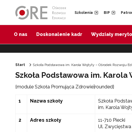
Przejdź do Nawigacji
Przejdź do stopki
Przejdź do treści artykułu
Szkolenia
BIP
Patro
O nas
Doskonalenie kadr
Wydziały meryt
Start
Szkoła Podstawowa im. Karola Wojtyły – Ośrodek Rozwoju Ed
Szkoła Podstawowa im. Karola 
{module Szkoła Promująca Zdrowie|rounded}
1
Nazwa szkoły
Szkoła Podst
im. Karola Wojt
2
Adres szkoły
11-710 Piecki
Ul. Zwycięstwa