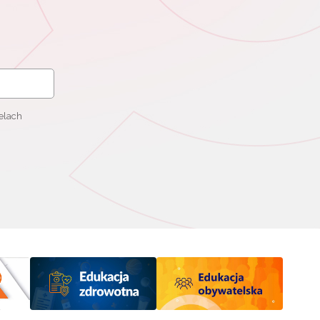
elach