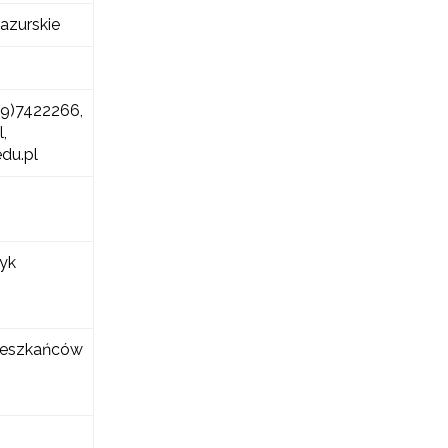
azurskie
89)7422266,
,
du.pl
yk
ieszkańców