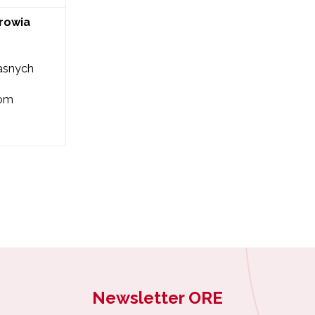
drowia
asnych
iom
Newsletter ORE