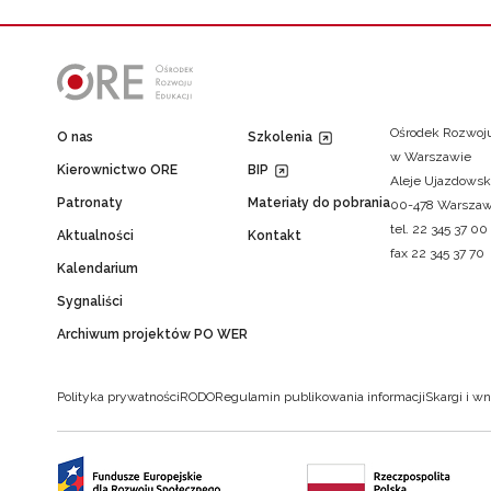
Ośrodek Rozwoju
O nas
Szkolenia
w Warszawie
Kierownictwo ORE
BIP
Aleje Ujazdowsk
Patronaty
Materiały do pobrania
00-478 Warsza
tel. 22 345 37 00
Aktualności
Kontakt
fax 22 345 37 70
Kalendarium
Sygnaliści
Archiwum projektów PO WER
Polityka prywatności
RODO
Regulamin publikowania informacji
Skargi i wn