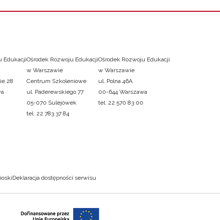
 Edukacji
Ośrodek Rozwoju Edukacji
Ośrodek Rozwoju Edukacji
w Warszawie
w Warszawie
ie 28
Centrum Szkoleniowe
ul. Polna 46A
wa
ul. Paderewskiego 77
00-644 Warszawa
05-070 Sulejówek
tel. 22 570 83 00
tel. 22 783 37 84
ioski
Deklaracja dostępności serwisu