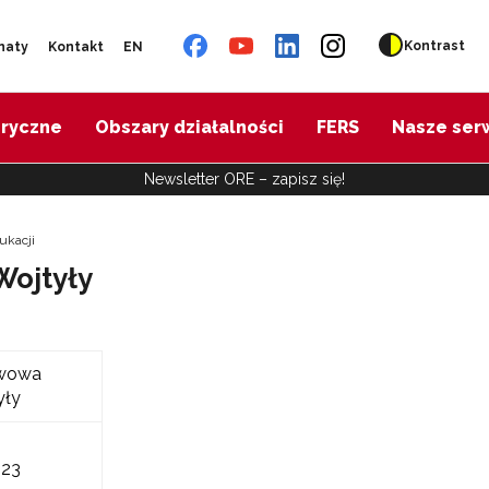
Kontrast
naty
Kontakt
EN
oryczne
Obszary działalności
FERS
Nasze ser
Newsletter ORE – zapisz się!
ukacji
Wojtyły
awowa
yły
 23