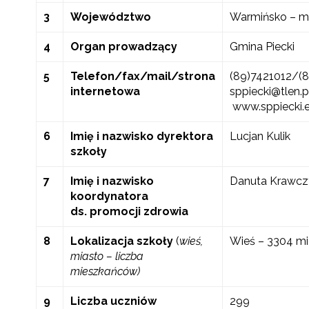
3
Województwo
Warmińsko – m
4
Organ prowadzący
Gmina Piecki
5
Telefon/fax/mail/strona
(89)7421012/(
internetowa
sppiecki@tlen.pl
www.sppiecki.e
6
Imię i nazwisko dyrektora
Lucjan Kulik
szkoły
7
Imię i nazwisko
Danuta Krawcz
koordynatora
ds. promocji zdrowia
8
Lokalizacja szkoły
(
wieś,
Wieś – 3304 m
miasto – liczba
mieszkańców)
9
Liczba uczniów
299