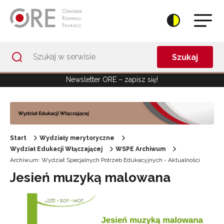
Przejdź do Nawigacji
Przejdź do stopki
Przejdź do treści artykułu
Szukaj
Newsletter ORE – zapisz się!
Start
Wydziały merytoryczne
Wydział Edukacji Włączającej
WSPE Archiwum
Archiwum: Wydział Specjalnych Potrzeb Edukacyjnych - Aktualności
Jesień muzyką malowana