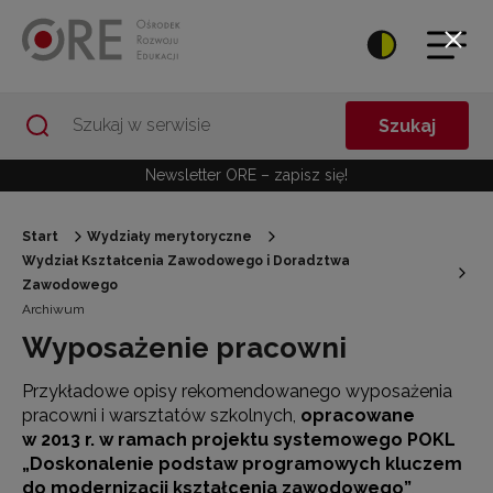
Przejdź do Nawigacji
Przejdź do stopki
Przejdź do treści artykułu
Szukaj
Newsletter ORE – zapisz się!
Start
Wydziały merytoryczne
Wydział Kształcenia Zawodowego i Doradztwa
Zawodowego
Archiwum
Wyposażenie pracowni
Przykładowe opisy rekomendowanego wyposażenia
pracowni i warsztatów szkolnych,
opracowane
w 2013 r. w ramach projektu systemowego POKL
„Doskonalenie podstaw programowych kluczem
do modernizacji kształcenia zawodowego”
,