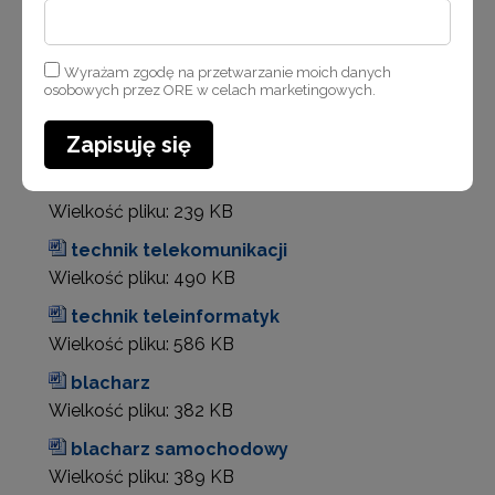
Wielkość pliku:
374 KB
technik mechatronik
Wyrażam zgodę na przetwarzanie moich danych
Wielkość pliku:
238 KB
osobowych przez ORE w celach marketingowych.
technik tyfloinformatyk
Zapisuję się
Wielkość pliku:
386 KB
monter mechatronik
Wielkość pliku:
239 KB
technik telekomunikacji
Wielkość pliku:
490 KB
technik teleinformatyk
Wielkość pliku:
586 KB
blacharz
Wielkość pliku:
382 KB
blacharz samochodowy
Wielkość pliku:
389 KB