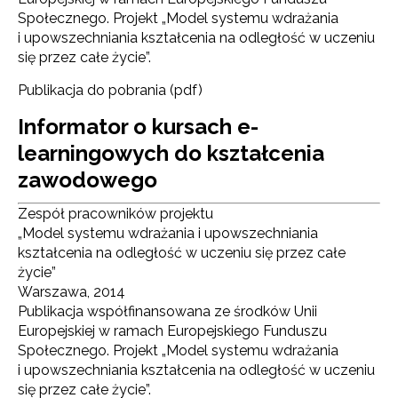
Adres e-mail:
Społecznego. Projekt „Model systemu wdrażania
i upowszechniania kształcenia na odległość w uczeniu
się przez całe życie”.
Wyrażam zgodę na przetwarzanie moich danych
Publikacja do pobrania (pdf)
osobowych przez ORE w celach marketingowych.
Informator o kursach e-
Zapisuję się
learningowych do kształcenia
zawodowego
Zespół pracowników projektu
„Model systemu wdrażania i upowszechniania
kształcenia na odległość w uczeniu się przez całe
życie”
Warszawa, 2014
Publikacja współfinansowana ze środków Unii
Europejskiej w ramach Europejskiego Funduszu
Społecznego. Projekt „Model systemu wdrażania
i upowszechniania kształcenia na odległość w uczeniu
się przez całe życie”.