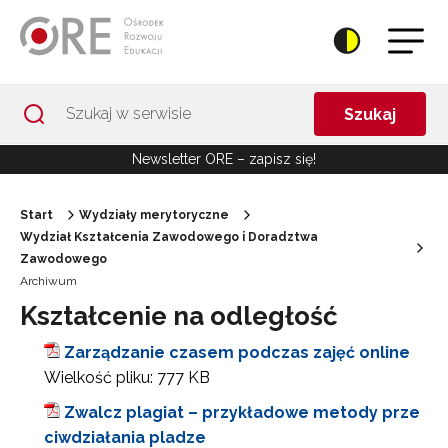
Przejdź do Nawigacji
Przejdź do stopki
Przejdź do treści artykułu
Szukaj
Newsletter ORE – zapisz się!
Start
Wydziały merytoryczne
Wydział Kształcenia Zawodowego i Doradztwa
Zawodowego
Archiwum
Kształcenie na odległość
Zarządzanie czasem podczas zajęć online
Wielkość pliku:
777 KB
Zwalcz plagiat – przykładowe metody prze
ciwdziałania pladze