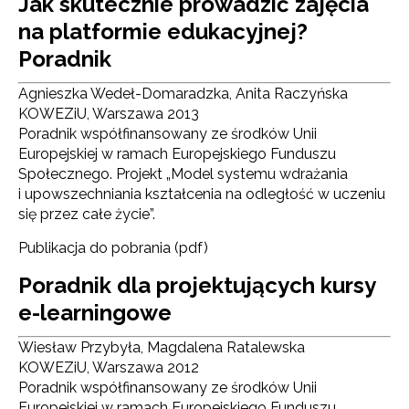
Jak skutecznie prowadzić zajęcia
na platformie edukacyjnej?
Poradnik
Agnieszka Wedeł-Domaradzka, Anita Raczyńska
KOWEZiU, Warszawa 2013
Poradnik współfinansowany ze środków Unii
Europejskiej w ramach Europejskiego Funduszu
Społecznego. Projekt „Model systemu wdrażania
i upowszechniania kształcenia na odległość w uczeniu
się przez całe życie”.
Publikacja do pobrania (pdf)
Poradnik dla projektujących kursy
e-learningowe
Newsletter ORE
Wiesław Przybyła, Magdalena Ratalewska
Zapisz się i bądź na bieżąco z najnowszymi
KOWEZiU, Warszawa 2012
informacjami
Poradnik współfinansowany ze środków Unii
o szkoleniach i programach.
Europejskiej w ramach Europejskiego Funduszu