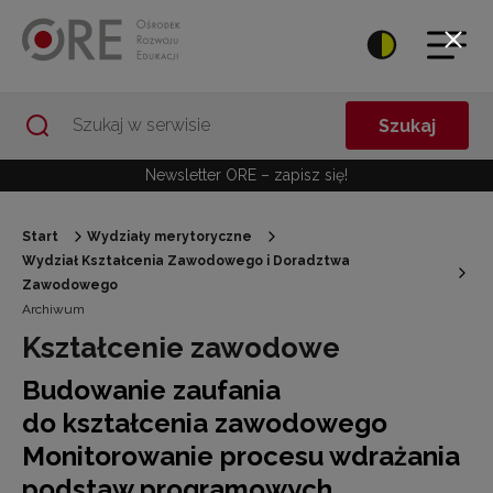
Przejdź do Nawigacji
Przejdź do stopki
Przejdź do treści artykułu
Szukaj
Newsletter ORE – zapisz się!
Start
Wydziały merytoryczne
Wydział Kształcenia Zawodowego i Doradztwa
Zawodowego
Archiwum
Kształcenie zawodowe
Budowanie zaufania
do kształcenia zawodowego
Monitorowanie procesu wdrażania
podstaw programowych