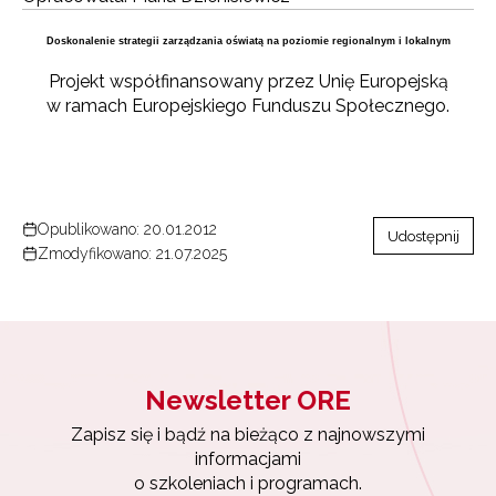
Doskonalenie strategii zarządzania oświatą na poziomie regionalnym i lokalnym
Projekt współfinansowany przez Unię Europejską
w ramach Europejskiego Funduszu Społecznego.
Newsletter ORE
Opublikowano: 20.01.2012
Udostępnij
Zapisz się i bądź na bieżąco z najnowszymi
Zmodyfikowano: 21.07.2025
informacjami
o szkoleniach i programach.
Adres e-mail:
Newsletter ORE
Wyrażam zgodę na przetwarzanie moich danych
osobowych przez ORE w celach marketingowych.
Zapisz się i bądź na bieżąco z najnowszymi
informacjami
o szkoleniach i programach.
Zapisuję się