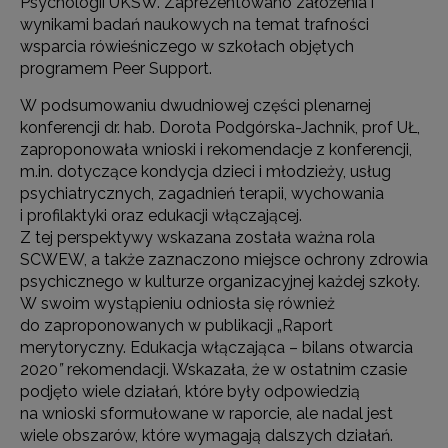
Psychologii UKSW. Zaprezentowano założenia i
wynikami badań naukowych na temat trafności
wsparcia rówieśniczego w szkołach objętych
programem Peer Support.
W podsumowaniu dwudniowej części plenarnej
konferencji dr. hab. Dorota Podgórska-Jachnik, prof UŁ,
zaproponowała wnioski i rekomendacje z konferencji,
m.in. dotyczące kondycja dzieci i młodzieży, usług
psychiatrycznych, zagadnień terapii, wychowania
i profilaktyki oraz edukacji włączającej.
Z tej perspektywy wskazana została ważna rola
SCWEW, a także zaznaczono miejsce ochrony zdrowia
psychicznego w kulturze organizacyjnej każdej szkoły.
W swoim wystąpieniu odniosła się również
do zaproponowanych w publikacji „Raport
merytoryczny. Edukacja włączająca – bilans otwarcia
2020
”
rekomendacji. Wskazała, że w ostatnim czasie
podjęto wiele działań, które były odpowiedzią
na wnioski sformułowane w raporcie, ale nadal jest
wiele obszarów, które wymagają dalszych działań.