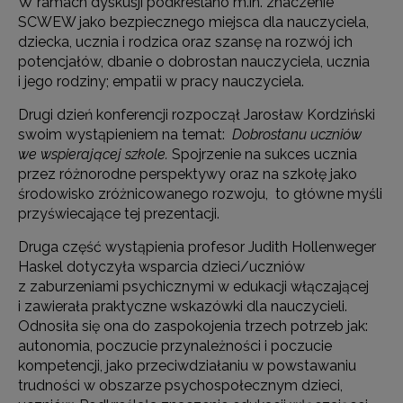
W ramach dyskusji podkreślano m.in. znaczenie
SCWEW jako bezpiecznego miejsca dla nauczyciela,
dziecka, ucznia i rodzica oraz szansę na rozwój ich
potencjałów, dbanie o dobrostan nauczyciela, ucznia
i jego rodziny; empatii w pracy nauczyciela.
Drugi dzień konferencji rozpoczął Jarosław Kordziński
swoim wystąpieniem na temat:
Dobrostanu uczniów
we wspierającej szkole.
Spojrzenie na sukces ucznia
przez różnorodne perspektywy oraz na szkołę jako
środowisko zróżnicowanego rozwoju, to główne myśli
przyświecające tej prezentacji.
Druga część wystąpienia profesor Judith Hollenweger
Haskel dotyczyła wsparcia dzieci/uczniów
z zaburzeniami psychicznymi w edukacji włączającej
i zawierała praktyczne wskazówki dla nauczycieli.
Odnosiła się ona do zaspokojenia trzech potrzeb jak:
autonomia, poczucie przynależności i poczucie
kompetencji, jako przeciwdziałaniu w powstawaniu
trudności w obszarze psychospołecznym dzieci,