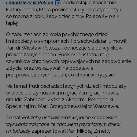
i młodzieży w Polsce
, podkreślając znaczenie
kultury badań, która powinna służyć praktyce, czyli
co można zrobić, żeby dzieciom w Polsce żyło się
lepiej.
O zaburzeniach zdrowia psychicznego dzieci
i młodzieży, o symptomach i przeciwdziałaniu mówił
Pan dr Wiesław Poleszak odnosząc się do wyników
prowadzonych badań. Podkreślał istotną rolę
czynników chroniących, wpływających na zadowolenie
z życia, oraz wskazywał, na podstawie
przeprowadzonych badań, co chroni w kryzysie.
Na temat trudności adaptacyjnych dzieci i młodzieży
w okresie przymusowej imigracji/emigracji mówiła
dr Lidia Zabłocka-Żytka z Akademii Pedagogiki
Specjalnej im. Marii Grzegorzewskiej w Warszawie.
Temat
Potrzeby uczniów oraz wsparcie środowiska –
wyzwania związane ze zdrowiem psychicznym dzieci
i młodzieży
zaprezentował Pan Mikołaj Zmełty