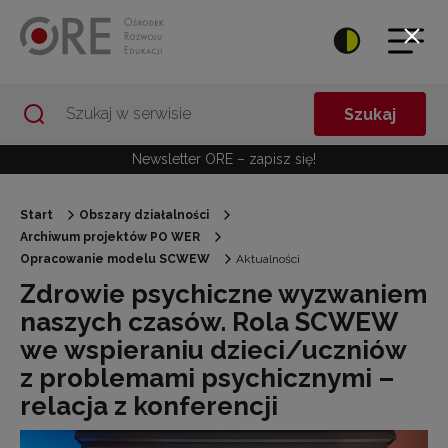
Przejdź do Nawigacji
Przejdź do stopki
Przejdź do treści artykułu
Szukaj
Newsletter ORE – zapisz się!
Start
Obszary działalności
Archiwum projektów PO WER
Opracowanie modelu SCWEW
Aktualności
Zdrowie psychiczne wyzwaniem
naszych czasów. Rola SCWEW
we wspieraniu dzieci/uczniów
z problemami psychicznymi –
relacja z konferencji