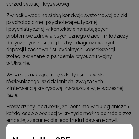
sprzed sytuacji kryzysowej.
Zwrócił uwagę na słabą kondycję systemowej opieki
psychologicznej, psychoterapeutycznej
i psychiatrycznej w kontekście narastających
problemów zdrowia psychicznego dzieci i młodzieży
dotyczących rosnącej liczby zdiagnozowanych
depresji i zachowań suicydalnych, konsekwencji
izolacji związanej z pandemią, wybuchu wojny
w Ukrainie.
Wskazał znaczącą rolę szkoły i środowiska
rówieśniczego w działaniach związanych
z interwencją kryzysową, zwłaszcza w jej wczesnej
fazie.
Prowadzący podkreślił, że pomimo wielu ograniczeń
każdej osobie będącej w kryzysie można pomóc przez
empatię, szacunek dla jego trudu i dawanie chwil
wytchnienia.