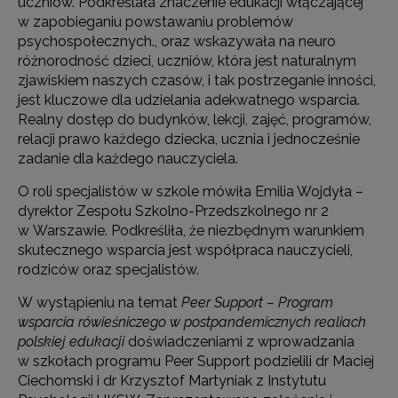
uczniów. Podkreślała znaczenie edukacji włączającej
w zapobieganiu powstawaniu problemów
psychospołecznych., oraz wskazywała na neuro
różnorodność dzieci, uczniów, która jest naturalnym
zjawiskiem naszych czasów, i tak postrzeganie inności,
jest kluczowe dla udzielania adekwatnego wsparcia.
Realny dostęp do budynków, lekcji, zajęć, programów,
relacji prawo każdego dziecka, ucznia i jednocześnie
zadanie dla każdego nauczyciela.
O roli specjalistów w szkole mówiła Emilia Wojdyła –
dyrektor Zespołu Szkolno-Przedszkolnego nr 2
w Warszawie. Podkreśliła, że niezbędnym warunkiem
skutecznego wsparcia jest współpraca nauczycieli,
rodziców oraz specjalistów.
W wystąpieniu na temat
Peer Support – Program
wsparcia rówieśniczego w postpandemicznych realiach
polskiej edukacji
doświadczeniami z wprowadzania
w szkołach programu Peer Support podzielili dr Maciej
Ciechomski i dr Krzysztof Martyniak z Instytutu