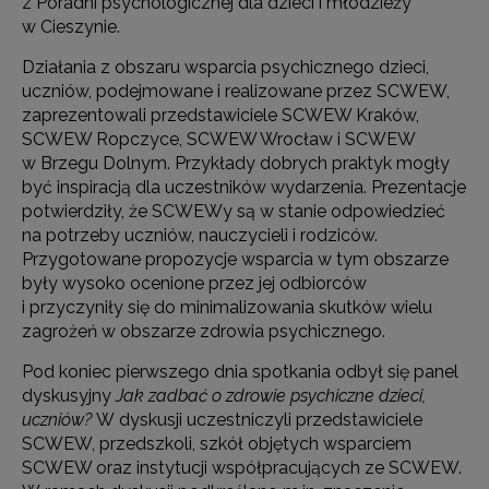
z Poradni psychologicznej dla dzieci i młodzieży
w Cieszynie.
Działania z obszaru wsparcia psychicznego dzieci,
uczniów, podejmowane i realizowane przez SCWEW,
zaprezentowali przedstawiciele SCWEW Kraków,
SCWEW Ropczyce, SCWEW Wrocław i SCWEW
w Brzegu Dolnym. Przykłady dobrych praktyk mogły
być inspiracją dla uczestników wydarzenia. Prezentacje
potwierdziły, że SCWEWy są w stanie odpowiedzieć
na potrzeby uczniów, nauczycieli i rodziców.
Przygotowane propozycje wsparcia w tym obszarze
były wysoko ocenione przez jej odbiorców
i przyczyniły się do minimalizowania skutków wielu
zagrożeń w obszarze zdrowia psychicznego.
Pod koniec pierwszego dnia spotkania odbył się panel
dyskusyjny
Jak zadbać o zdrowie psychiczne dzieci,
uczniów?
W dyskusji uczestniczyli przedstawiciele
SCWEW, przedszkoli, szkół objętych wsparciem
SCWEW oraz instytucji współpracujących ze SCWEW.