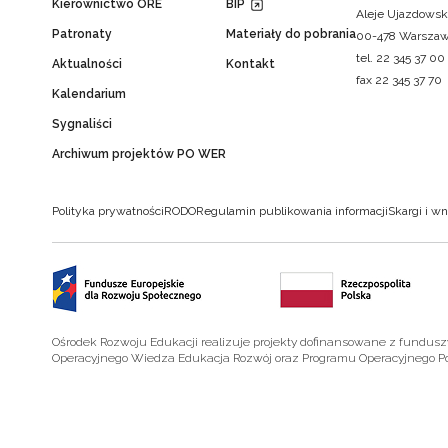
Kierownictwo ORE
BIP
Aleje Ujazdowsk
Patronaty
Materiały do pobrania
00-478 Warsza
tel. 22 345 37 00
Aktualności
Kontakt
fax 22 345 37 70
Kalendarium
Sygnaliści
Archiwum projektów PO WER
Polityka prywatności
RODO
Regulamin publikowania informacji
Skargi i wn
Ośrodek Rozwoju Edukacji realizuje projekty dofinansowane z fundus
Operacyjnego Wiedza Edukacja Rozwój oraz Programu Operacyjnego P