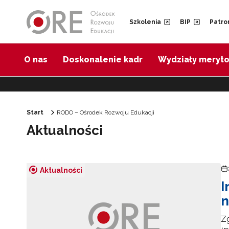
Przejdź do Nawigacji
Przejdź do stopki
Przejdź do treści artykułu
Szkolenia
BIP
Patro
O nas
Doskonalenie kadr
Wydziały meryt
Start
RODO – Ośrodek Rozwoju Edukacji
Aktualności
Aktualności
I
n
Zg