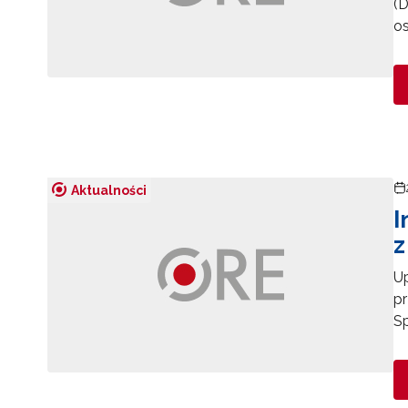
(D
o
Aktualności
I
z
Up
pr
S