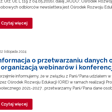
z. Urz. UE L 119 z 04.05.2016), dalej „RODO”, Ośrodek Rozwoj
sobowych odbiorców newslettera jest Ośrodek Rozwoju Eduk
Czytaj więcej
22 listopada 2024
nformacja o przetwarzaniu danych
 organizacją webinarów i konferen
rzejmie informujemy, że w związku z Pani/Pana udziałem w 
zez Ośrodek Rozwoju Edukacji (ORE) w ramach realizacji P
połecznego 2021-2027 , przetwarzamy Pani/Pana dane oso
Czytaj więcej