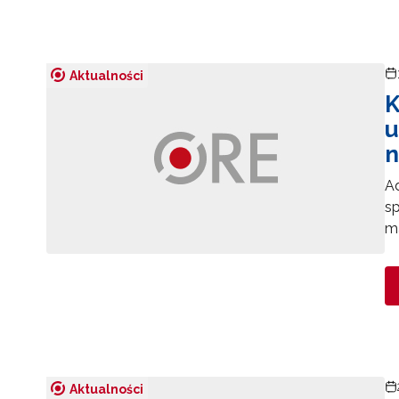
Aktualności
K
u
n
Ad
sp
ma
Aktualności