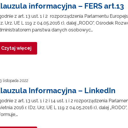
lauzula informacyjna – FERS art.13
odnie z art. 13 ust. 1 i 2 rozporządzenia Parlamentu Europejs
z. Urz. UE L 119 z 04.05.2016 r.), dalej „RODO”, Ośrodek Rozw
ewsletter ORE
dministratorem państwa danych osobowyc…
isz się i bądź na bieżąco z najnowszymi informacjami
zkoleniach i programach.
Czytaj więcej
es e-mail:
yrażam zgodę na przetwarzanie moich danych osobowych przez ORE w
ach marketingowych.
3 listopada 2022
lauzula Informacyjna – LinkedIn
Zapisuję się
odnie z art. 13 ust. 1 i 2 i 14 ust. 1 i 2 rozporządzenia Parl
ietnia 2016 r. (Dz. Urz. UE L 119 z 04.05.2016 r.), dalej „ROD
formuje,…