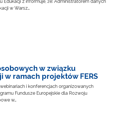
u Edukacji z informuje, że: Administratorem danych
acji w Warsz…
 osobowych w związku
cji w ramach projektów FERS
webinariach i konferencjach organizowanych
rogramu Fundusze Europejskie dla Rozwoju
bowe w…