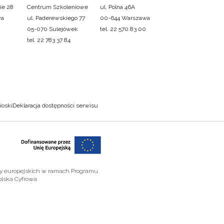
ie 28
Centrum Szkoleniowe
ul. Polna 46A
wa
ul. Paderewskiego 77
00-644 Warszawa
05-070 Sulejówek
tel. 22 570 83 00
tel. 22 783 37 84
ioski
Deklaracja dostępności serwisu
zy europejskich w ramach Programu
olska Cyfrowa