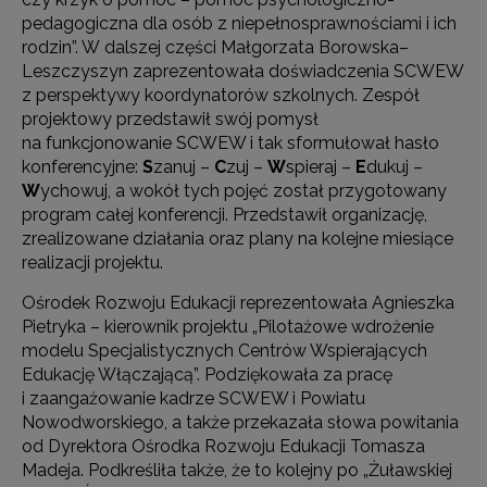
pedagogiczna dla osób z niepełnosprawnościami i ich
rodzin”. W dalszej części Małgorzata Borowska–
Leszczyszyn zaprezentowała doświadczenia SCWEW
z perspektywy koordynatorów szkolnych. Zespół
projektowy przedstawił swój pomysł
na funkcjonowanie SCWEW i tak sformułował hasło
konferencyjne:
S
zanuj –
C
zuj –
W
spieraj –
E
dukuj –
W
ychowuj, a wokół tych pojęć został przygotowany
program całej konferencji. Przedstawił organizację,
zrealizowane działania oraz plany na kolejne miesiące
realizacji projektu.
Ośrodek Rozwoju Edukacji reprezentowała Agnieszka
Pietryka – kierownik projektu „Pilotażowe wdrożenie
modelu Specjalistycznych Centrów Wspierających
Edukację Włączającą”. Podziękowała za pracę
i zaangażowanie kadrze SCWEW i Powiatu
Nowodworskiego, a także przekazała słowa powitania
od Dyrektora Ośrodka Rozwoju Edukacji Tomasza
Madeja. Podkreśliła także, że to kolejny po „Żuławskiej