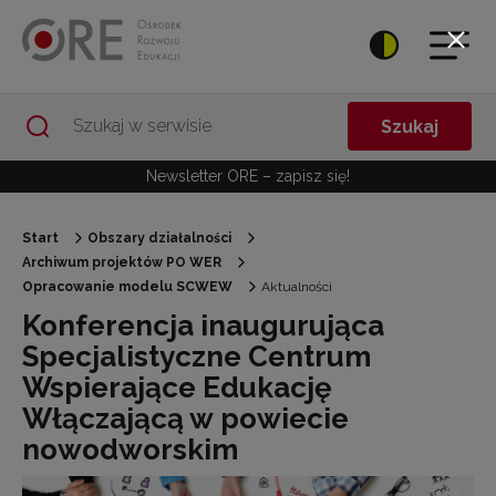
Przejdź do Nawigacji
Przejdź do stopki
Przejdź do treści artykułu
Szukaj
Newsletter ORE – zapisz się!
Start
Obszary działalności
Archiwum projektów PO WER
Opracowanie modelu SCWEW
Aktualności
Konferencja inaugurująca
Specjalistyczne Centrum
Wspierające Edukację
Włączającą w powiecie
nowodworskim