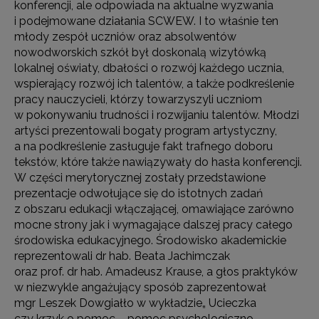
konferencji, ale odpowiada na aktualne wyzwania
i podejmowane działania SCWEW. I to właśnie ten
młody zespół uczniów oraz absolwentów
nowodworskich szkół był doskonalą wizytówką
lokalnej oświaty, dbałości o rozwój każdego ucznia,
wspierający rozwój ich talentów, a także podkreślenie
pracy nauczycieli, którzy towarzyszyli uczniom
w pokonywaniu trudności i rozwijaniu talentów. Młodzi
artyści prezentowali bogaty program artystyczny,
a na podkreślenie zasługuje fakt trafnego doboru
tekstów, które także nawiązywały do hasła konferencji.
W części merytorycznej zostały przedstawione
prezentacje odwołujące się do istotnych zadań
z obszaru edukacji włączającej, omawiające zarówno
mocne strony jak i wymagające dalszej pracy całego
środowiska edukacyjnego. Środowisko akademickie
reprezentowali dr hab. Beata Jachimczak
oraz prof. dr hab. Amadeusz Krause, a głos praktyków
w niezwykle angażujący sposób zaprezentował
mgr Leszek Dowgiałło w wykładzie„ Ucieczka
czy krzyk o pomoc – pomoc psychologiczno-