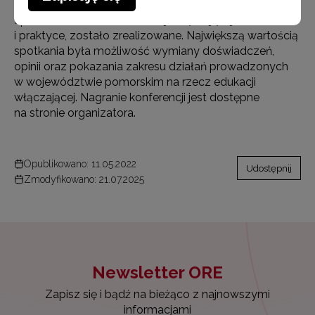
Główne przesłanie konferencji, jakim było
upowszechnianie idei edukacji włączającej w teorii
i praktyce, zostało zrealizowane. Największą wartością
spotkania była możliwość wymiany doświadczeń,
opinii oraz pokazania zakresu działań prowadzonych
w województwie pomorskim na rzecz edukacji
włączającej. Nagranie konferencji jest dostępne
na stronie organizatora.
Opublikowano: 11.05.2022
Udostępnij
Zmodyfikowano: 21.07.2025
Newsletter ORE
Zapisz się i bądź na bieżąco z najnowszymi
informacjami