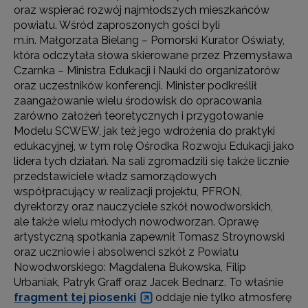
oraz wspierać rozwój najmłodszych mieszkańców
powiatu.
Wśród zaproszonych gości byli
m.in. Małgorzata Bielang – Pomorski Kurator Oświaty,
która odczytała słowa skierowane przez Przemysława
Czarnka – Ministra Edukacji i Nauki do organizatorów
oraz uczestników konferencji. Minister podkreślił
zaangażowanie wielu środowisk do opracowania
zarówno założeń teoretycznych i przygotowanie
Modelu SCWEW, jak też jego wdrożenia do praktyki
edukacyjnej, w tym rolę Ośrodka Rozwoju Edukacji jako
lidera tych działań. Na sali zgromadzili się także licznie
przedstawiciele władz samorządowych
współpracujący w realizacji projektu, PFRON,
dyrektorzy oraz nauczyciele szkół nowodworskich,
ale także wielu młodych nowodworzan. Oprawę
artystyczną spotkania zapewnił Tomasz Stroynowski
oraz uczniowie i absolwenci szkół z Powiatu
Nowodworskiego: Magdalena Bukowska, Filip
Urbaniak, Patryk Graff oraz Jacek Bednarz. To właśnie
fragment tej piosenki
oddaje nie tylko atmosferę