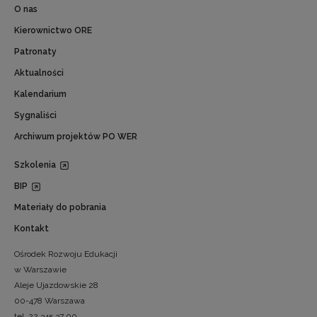
O nas
Kierownictwo ORE
Patronaty
Aktualności
Kalendarium
Sygnaliści
Archiwum projektów PO WER
Szkolenia
BIP
Materiały do pobrania
Kontakt
Ośrodek Rozwoju Edukacji
w Warszawie
Aleje Ujazdowskie 28
00-478 Warszawa
tel. 22 345 37 00