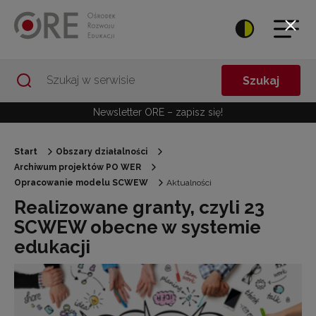
Przejdź do Nawigacji
Przejdź do stopki
Przejdź do treści artykułu
Szukaj
Newsletter ORE – zapisz się!
Start
Obszary działalności
Archiwum projektów PO WER
Opracowanie modelu SCWEW
Aktualności
Realizowane granty, czyli 23
SCWEW obecne w systemie
edukacji