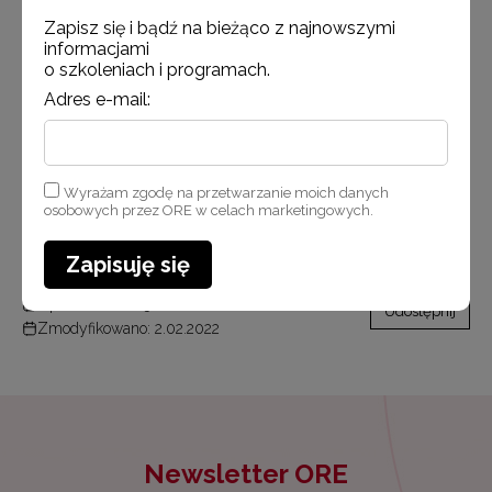
do obserwowania w zakładce
SCWEW w działaniu!
Zapisz się i bądź na bieżąco z najnowszymi
wsparcia przedszkoli i szkół ogólnodostępnych,
informacjami
biorących udział w projektach grantowych,
o szkoleniach i programach.
realizowanego w ramach działania poszczególnych
Adres e-mail:
SCWEW.
Wszystkim zespołom projektowym życzymy
powodzenia w efektywnym wdrażaniu założeń
Wyrażam zgodę na przetwarzanie moich danych
edukacji włączającej do praktyki edukacyjnej
osobowych przez ORE w celach marketingowych.
oraz w działaniach w środowiskach lokalnych.
Zapisuję się
Opublikowano: 31.01.2022
Udostępnij
Zmodyfikowano: 2.02.2022
Newsletter ORE