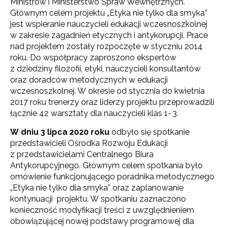
Ministrów i Ministerstwo Spraw Wewnętrznych.
Głównym celem projektu „Etyka nie tylko dla smyka”
jest wspieranie nauczycieli edukacji wczesnoszkolnej
w zakresie zagadnień etycznych i antykorupcji. Prace
nad projektem zostały rozpoczęte w styczniu 2014
roku. Do współpracy zaproszono ekspertów
z dziedziny filozofii, etyki, nauczycieli konsultantów
oraz doradców metodycznych w edukacji
wczesnoszkolnej. W okresie od stycznia do kwietnia
2017 roku trenerzy oraz liderzy projektu przeprowadzili
łącznie 42 warsztaty dla nauczycieli klas 1−3.
W dniu 3 lipca 2020 roku
odbyło się spotkanie
przedstawicieli Ośrodka Rozwoju Edukacji
z przedstawicielami Centralnego Biura
Antykorupcyjnego. Głównym celem spotkania było
omówienie funkcjonującego poradnika metodycznego
„Etyka nie tylko dla smyka” oraz zaplanowanie
kontynuacji projektu. W spotkaniu zaznaczono
konieczność modyfikacji treści z uwzględnieniem
obowiązującej nowej podstawy programowej dla