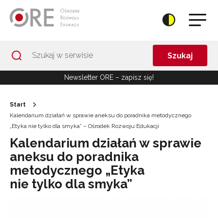
Przejdź do Nawigacji
Przejdź do stopki
Przejdź do treści artykułu
Szukaj
Newsletter ORE – zapisz się!
Start
Kalendarium działań w sprawie aneksu do poradnika metodycznego
„Etyka nie tylko dla smyka” – Ośrodek Rozwoju Edukacji
Kalendarium działań w sprawie
aneksu do poradnika
metodycznego „Etyka
nie tylko dla smyka”