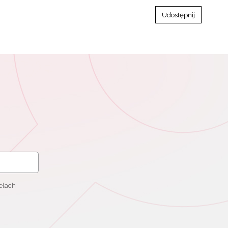
Udostępnij
elach