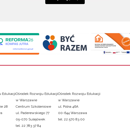
 Edukacji
Ośrodek Rozwoju Edukacji
Ośrodek Rozwoju Edukacji
w Warszawie
w Warszawie
ie 28
Centrum Szkoleniowe
ul. Polna 46A
wa
ul. Paderewskiego 77
00-644 Warszawa
05-070 Sulejówek
tel. 22 570 83 00
tel. 22 783 37 84