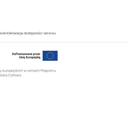
ioski
Deklaracja dostępności serwisu
zy europejskich w ramach Programu
olska Cyfrowa