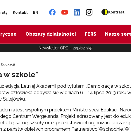
Kontrast
naty
Kontakt
EN
oryczne
Obszary działalności
FERS
Nasze ser
Newsletter ORE – zapisz się!
 Edukacji
 w szkole”
uż edycja Letniej Akademii pod tytułem „Demokracja w szkole
praw człowieka odbywa się w dniach 6 – 14 lipca 2013 rok
w Sulejówku.
ademia jest wspólnym projektem Ministerstwa Edukacji Nar
skiego Centrum Wergelanda. Projekt adresowany jest do edu
iel z tej samej szkoły oraz przedstawiciel organizacji pozar
m z państw objętych programem Partnerstwo Wschodnie. W t