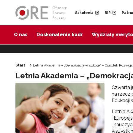
Przejdź do Nawigacji
Przejdź do stopki
Przejdź do treści artykułu
Szkolenia
BIP
Patro
O nas
Doskonalenie kadr
Wydziały meryt
Start
Letnia Akademia – „Demokracja w szkole” – Ośrodek Rozwoju
Letnia Akademia – „Demokracja
Czwarta j
na rzecz 
Edukacji 
Letnia Ak
i Europej
i nauczyc
wszystki