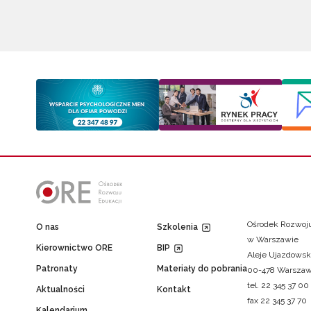
Ośrodek Rozwoju
O nas
Szkolenia
w Warszawie
Kierownictwo ORE
BIP
Aleje Ujazdowsk
Patronaty
Materiały do pobrania
00-478 Warsza
tel. 22 345 37 00
Aktualności
Kontakt
fax 22 345 37 70
Kalendarium