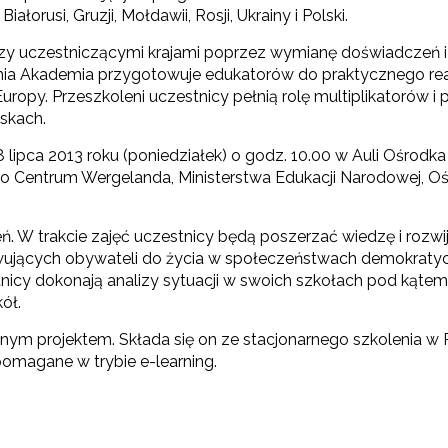
 Białorusi, Gruzji, Mołdawii, Rosji, Ukrainy i Polski.
ędzy uczestniczącymi krajami poprzez wymianę doświadczeń 
etnia Akademia przygotowuje edukatorów do praktycznego re
py. Przeszkoleni uczestnicy pełnią rolę multiplikatorów i
skach.
8 lipca 2013 roku (poniedziałek) o godz. 10.00 w Auli Ośrodk
ego Centrum Wergelanda, Ministerstwa Edukacji Narodowej, O
eń. W trakcie zajęć uczestnicy będą poszerzać wiedzę i roz
wujących obywateli do życia w społeczeństwach demokrat
nicy dokonają analizy sytuacji w swoich szkołach pod kątem 
ół.
znym projektem. Składa się on ze stacjonarnego szkolenia 
pomagane w trybie e-learning.