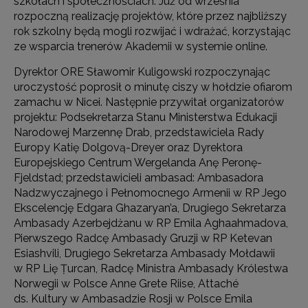
szkołach i społecznościach. Już od września
rozpoczną realizację projektów, które przez najbliższy
rok szkolny będą mogli rozwijać i wdrażać, korzystając
ze wsparcia trenerów Akademii w systemie online.
Dyrektor ORE Sławomir Kuligowski rozpoczynając
uroczystość poprosił o minutę ciszy w hołdzie ofiarom
zamachu w Nicei. Następnie przywitał organizatorów
projektu: Podsekretarza Stanu Ministerstwa Edukacji
Narodowej Marzennę Drab, przedstawiciela Rady
Europy Katię Dolgovą-Dreyer oraz Dyrektora
Europejskiego Centrum Wergelanda Anę Peronę-
Fjeldstad; przedstawicieli ambasad: Ambasadora
Nadzwyczajnego i Pełnomocnego Armenii w RP Jego
Ekscelencję Edgara Ghazaryan’a, Drugiego Sekretarza
Ambasady Azerbejdżanu w RP Emila Aghaahmadova,
Pierwszego Radcę Ambasady Gruzji w RP Ketevan
Esiashvili, Drugiego Sekretarza Ambasady Mołdawii
w RP Lię Țurcan, Radcę Ministra Ambasady Królestwa
Norwegii w Polsce Anne Grete Riise, Attaché
ds. Kultury w Ambasadzie Rosji w Polsce Emila