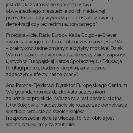
jest dziś kształtowanie społeczeństwa
obywatelskiego, niezależnie od ich niedawnej
przeszłości − czy wywodzą się z ustabilizowanej
demokracji czy też reżimu autorytarnego”.
Przedstawiciel Rady Europy Katia Dolgova-Dreyer
zwróciła uwagę na istotną rolę uczestników: „Bez Was
− praktyków żadne zmiany nie byłyby możliwe. Dzięki
Wam możliwe jest wprowadzanie wszystkich zapisów
ujętych w Europejskiej Karcie Społecznej (…) Edukacja
to długi proces, bądźmy cierpliwi, a na pewno
zobaczymy efekty naszej pracy”.
Ana Perona-Fjeldstad, Dyrektor Europejskiego Centrum
Wergelanda również dziękowała uczestnikom
za udział w projekcie: „Wasza rola jest bardzo istotna
(…) w Sulejówku nauczyliście się rozszerzać demokrację
w szkole, wróćcie do swoich krajów
i rozpowszechniajcie tę wiedzę. To, co robicie jest
ważne, dziękujemy za zaufanie”.