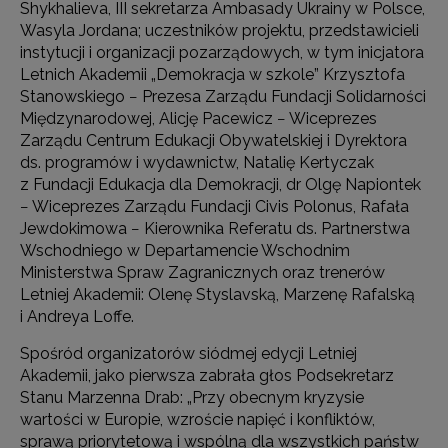
Shykhalieva, III sekretarza Ambasady Ukrainy w Polsce,
Wasyla Jordana; uczestników projektu, przedstawicieli
instytucji i organizacji pozarządowych, w tym inicjatora
Letnich Akademii „Demokracja w szkole” Krzysztofa
Stanowskiego − Prezesa Zarządu Fundacji Solidarności
Międzynarodowej, Alicję Pacewicz − Wiceprezes
Zarządu Centrum Edukacji Obywatelskiej i Dyrektora
ds. programów i wydawnictw, Natalię Kertyczak
z Fundacji Edukacja dla Demokracji, dr Olgę Napiontek
− Wiceprezes Zarządu Fundacji Civis Polonus, Rafała
Jewdokimowa − Kierownika Referatu ds. Partnerstwa
Wschodniego w Departamencie Wschodnim
Ministerstwa Spraw Zagranicznych oraz trenerów
Letniej Akademii: Olenę Styslavską, Marzenę Rafalską
i Andreya Loffe.
Spośród organizatorów siódmej edycji Letniej
Akademii, jako pierwsza zabrała głos Podsekretarz
Stanu Marzenna Drab: „Przy obecnym kryzysie
wartości w Europie, wzroście napięć i konfliktów,
sprawą priorytetową i wspólną dla wszystkich państw