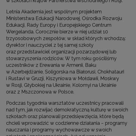
w szkołach krajów Partnerstwa Wschodniego i Rosji.
Letnia Akademia jest wspólnym projektem
Ministerstwa Edukacji Narodowej, Ośrodka Rozwoju
Edukacji, Rady Europy i Europejskiego Centrum
Wergelanda. Corocznie bierze w niej udział 10
trzyosobowych zespołów, w skład których wchodzą:
dyrektor i nauczyciel z tej samej szkoły
oraz przedstawiciel organizacji pozarządowej lub
stowarzyszenia rodziców. W tym roku gościliśmy
uczestników z Erewania w Armenii, Baku
w Azerbejdżanie, Soligorska na Białorusi, Chokhatauri
i Rustavi w Gruzji, Kiszyniowa w Mołdawii, Moskwy
w Rosji, Głybokiej na Ukrainie, Kolomyi na Ukrainie
oraz z Mszczonowa w Polsce.
Podczas tygodnia warsztatów uczestnicy pracowali
nad tym, jak rozwijać demokratyczną kulturę w swoich
szkołach oraz planowali przedsięwzięcia, które będą
chcieli wprowadzić w codzienne działania − programy
nauczania i programy wychowawcze w swoich