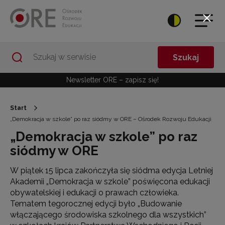
Przejdź do Nawigacji
Przejdź do stopki
Przejdź do treści artykułu
Szukaj
Newsletter ORE – zapisz się!
Start
„Demokracja w szkole” po raz siódmy w ORE – Ośrodek Rozwoju Edukacji
„Demokracja w szkole” po raz
siódmy w ORE
W piątek 15 lipca zakończyła się siódma edycja Letniej
Akademii „Demokracja w szkole” poświęcona edukacji
obywatelskiej i edukacji o prawach człowieka.
Tematem tegorocznej edycji było „Budowanie
włączającego środowiska szkolnego dla wszystkich”