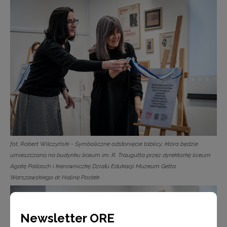
fot. Robert Wilczyński - Symboliczne odsłonięcie tablicy, która będzie
umieszczona na budynku liceum im. R. Traugutta przez dyrektorkę liceum
Agatę Pallasch i kierowniczkę Działu Edukacji Muzeum Getta
Warszawskiego dr Halinę Postek
Newsletter ORE