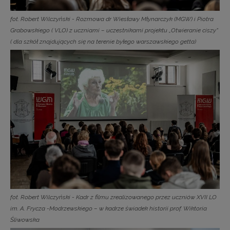
fot. Robert Wilczyński - Rozmowa dr Wiesławy Młynarczyk (MGW) i Piotra
Grabowskiego ( VLO) z uczniami – uczestnikami projektu „Otwieranie ciszy”
( dla szkół znajdujących się na terenie byłego warszawskiego getta)
fot. Robert Wilczyński - Kadr z filmu zrealizowanego przez uczniów XVII LO
im. A. Frycza -Modrzewskiego – w kadrze świadek historii prof. Wiktoria
Śliwowska