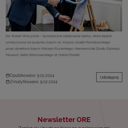
fot. Robert Wilczyński - Symboliczne odsłonięcie tablicy, która będzie
umieszczona na budynku liceum im. Księcia Józefa Poniatowskiego
przez dyrektora liceum Macieja Rusieckiego i kierowniczkę Działu Edukacji
Muzeum Getta Warszawskiego dr Halinę Postek
Opublikowano: 9.02.2024
Udostępnij
Zmodyfikowano: 9.02.2024
Newsletter ORE