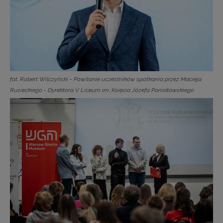
fot. Robert Wilczyński - Powitanie uczestników spotkania przez Macieja
Rusieckiego - Dyrektora V Liceum im. Księcia Józefa Poniatowskiego