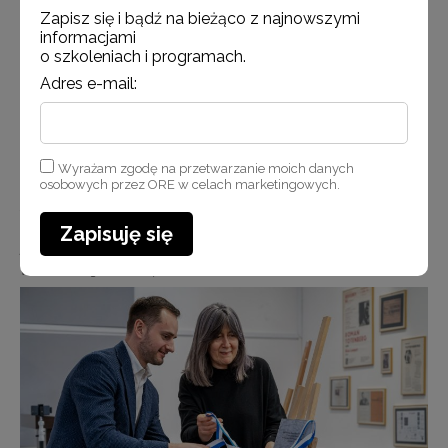
Zapisz się i bądź na bieżąco z najnowszymi
informacjami
o szkoleniach i programach.
Adres e-mail:
Wyrażam zgodę na przetwarzanie moich danych
osobowych przez ORE w celach marketingowych.
fot. Robert Wilczyński - Symboliczne odsłonięcie tablicy, która będzie
umieszczona na budynku liceum A. Frycza- Modrzewskiego
Zapisuję się
przez przedstawicielkę liceum i kierowniczkę Działu Edukacji Muzeum Getta
Warszawskiego dr Halinę Postek