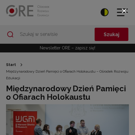
Przejdź do Nawigacji
Przejdź do stopki
Przejdź do treści artykułu
Szukaj
Newsletter ORE – zapisz się!
Start
Międzynarodowy Dzień Pamięci o Ofiarach Holokaustu – Ośrodek Rozwoju
Edukacji
Międzynarodowy Dzień Pamięci
o Ofiarach Holokaustu