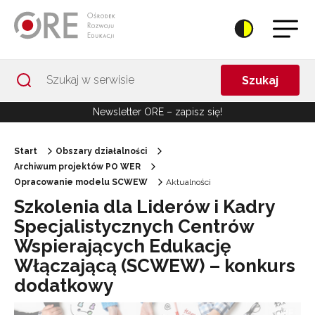
Przejdź do Nawigacji
Przejdź do stopki
Przejdź do treści artykułu
Szukaj
Newsletter ORE – zapisz się!
Start
Obszary działalności
Archiwum projektów PO WER
Opracowanie modelu SCWEW
Aktualności
Szkolenia dla Liderów i Kadry
Specjalistycznych Centrów
Wspierających Edukację
Włączającą (SCWEW) – konkurs
dodatkowy