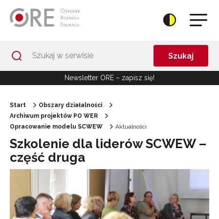
Przejdź do Nawigacji
Przejdź do stopki
Przejdź do treści artykułu
Szukaj
Newsletter ORE – zapisz się!
Start
Obszary działalności
Archiwum projektów PO WER
Opracowanie modelu SCWEW
Aktualności
Szkolenie dla liderów SCWEW –
część druga