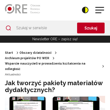
Przejdź do Nawigacji
Przejdź do stopki
Przejdź do treści artykułu
Szukaj
Newsletter ORE – zapisz się!
Start
Obszary działalności
Archiwum projektów PO WER
Wsparcie nauczycieli w prowadzeniu kształcenia na
odległość
Aktualności
Jak tworzyć pakiety materiałów
dydaktycznych?