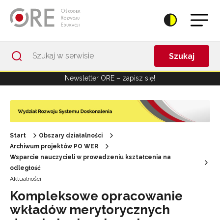
Przejdź do Nawigacji
Przejdź do stopki
Przejdź do treści artykułu
Szukaj
Newsletter ORE – zapisz się!
Start
Obszary działalności
Archiwum projektów PO WER
Wsparcie nauczycieli w prowadzeniu kształcenia na
odległość
Aktualności
Kompleksowe opracowanie
wkładów merytorycznych