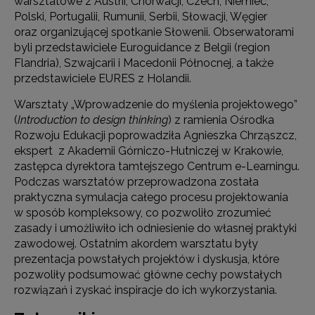
warsztatowe z Austrii, Chorwacji, Czech, Niemiec,
Polski, Portugalii, Rumunii, Serbii, Słowacji, Węgier
oraz organizującej spotkanie Słowenii. Obserwatorami
byli przedstawiciele Euroguidance z Belgii (region
Flandria), Szwajcarii i Macedonii Północnej, a także
przedstawiciele EURES z Holandii.
Warsztaty „Wprowadzenie do myślenia projektowego”
(
Introduction to design thinking
) z ramienia Ośrodka
Rozwoju Edukacji poprowadziła Agnieszka Chrząszcz,
ekspert z Akademii Górniczo-Hutniczej w Krakowie,
zastępca dyrektora tamtejszego Centrum e-Learningu.
Podczas warsztatów przeprowadzona została
praktyczna symulacja całego procesu projektowania
w sposób kompleksowy, co pozwoliło zrozumieć
zasady i umożliwiło ich odniesienie do własnej praktyki
zawodowej. Ostatnim akordem warsztatu były
prezentacja powstałych projektów i dyskusja, które
pozwoliły podsumować główne cechy powstałych
rozwiązań i zyskać inspiracje do ich wykorzystania.