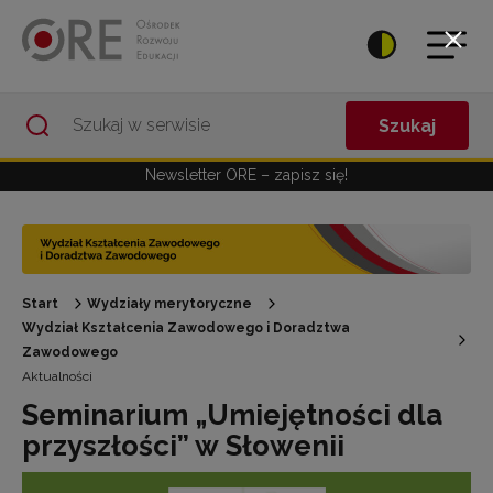
Przejdź do Nawigacji
Przejdź do stopki
Przejdź do treści artykułu
Szukaj
Newsletter ORE – zapisz się!
Start
Wydziały merytoryczne
Wydział Kształcenia Zawodowego i Doradztwa
Zawodowego
Aktualności
Seminarium „Umiejętności dla
przyszłości” w Słowenii