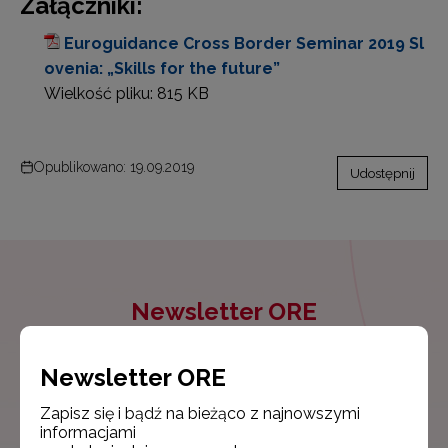
Załączniki:
Euroguidance Cross Border Seminar 2019 Sl
ovenia: „Skills for the future”
Wielkość pliku:
815 KB
Opublikowano: 19.09.2019
Udostępnij
Newsletter ORE
Zapisz się i bądź na bieżąco z najnowszymi
informacjami
Newsletter ORE
o szkoleniach i programach.
Zapisz się i bądź na bieżąco z najnowszymi
informacjami
Adres e-mail: