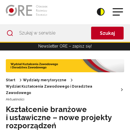
Przejdź do Nawigacji
Przejdź do stopki
Przejdź do treści artykułu
Szukaj
Newsletter ORE – zapisz się!
Start
Wydziały merytoryczne
Wydział Kształcenia Zawodowego i Doradztwa
Zawodowego
Aktualności
Kształcenie branżowe
i ustawiczne – nowe projekty
rozporządzeń