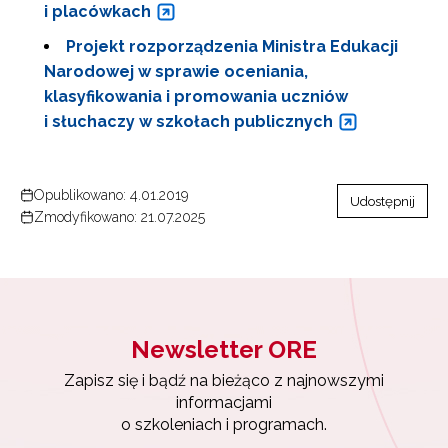
i placówkach
Projekt rozporządzenia Ministra Edukacji
Narodowej w sprawie oceniania,
klasyfikowania i promowania uczniów
i słuchaczy w szkołach publicznych
Newsletter ORE
Opublikowano: 4.01.2019
Udostępnij
Zapisz się i bądź na bieżąco z najnowszymi
Zmodyfikowano: 21.07.2025
informacjami
o szkoleniach i programach.
Adres e-mail:
Newsletter ORE
Wyrażam zgodę na przetwarzanie moich danych
osobowych przez ORE w celach marketingowych.
Zapisz się i bądź na bieżąco z najnowszymi
informacjami
Zapisuję się
o szkoleniach i programach.