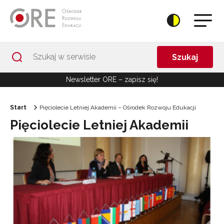
Przejdź do Nawigacji
Przejdź do stopki
Przejdź do treści artykułu
Szukaj
Newsletter ORE – zapisz się!
Start
Pięciolecie Letniej Akademii – Ośrodek Rozwoju Edukacji
Pięciolecie Letniej Akademii