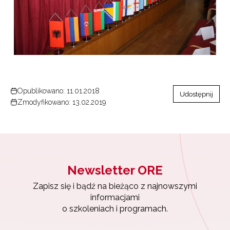
Newsletter ORE
Opublikowano: 11.01.2018
Udostępnij
Zapisz się i bądź na bieżąco z najnowszymi
Zmodyfikowano: 13.02.2019
informacjami
o szkoleniach i programach.
Adres e-mail:
Newsletter ORE
Wyrażam zgodę na przetwarzanie moich danych
Zapisz się i bądź na bieżąco z najnowszymi
osobowych przez ORE w celach marketingowych.
informacjami
o szkoleniach i programach.
Zapisuję się