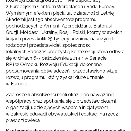
Rozwoju Edukacji od 2010 r., we współpracy
z Europejskim Centrum Wergelanda i Radą Europy.
Wymiernym efektem pięciu lat działalności Letniej
Akademii jest 150 absolwentów programu
pochodzących z Armenii, Azerbejdżanu, Białorusi,
Gruzji, Mołdawii, Ukrainy, Rosji i Polski, którzy w swoich
krajach przeszkolili 25 tysięcy uczniów, nauczycieli,
rodziców i przedstawicieli społeczności
lokalnych.Podczas uroczystej konferencji, która odbyła
się w dniach 6-7 października 2014 r. w Senacie
RP i w Ośrodku Rozwoju Edukacji, dokonano
podsumowania doświadczeń i przedstawiono wizję
rozwoju programu, który zyskał duże uznanie
w Europie.
Zaproszeni absolwenci mieli okazję do nawiązania
współpracy oraz spotkania się z przedstawicielami
organizacji, udzielających wsparcia inicjatywom
w zakresie edukacji obywatelskiej i edukacji na rzecz
praw człowieka.