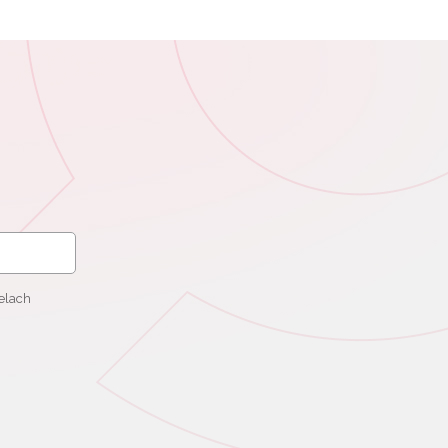
elach