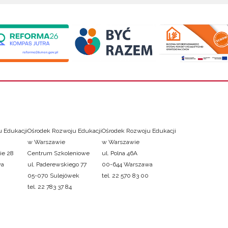
 Edukacji
Ośrodek Rozwoju Edukacji
Ośrodek Rozwoju Edukacji
w Warszawie
w Warszawie
ie 28
Centrum Szkoleniowe
ul. Polna 46A
wa
ul. Paderewskiego 77
00-644 Warszawa
05-070 Sulejówek
tel. 22 570 83 00
tel. 22 783 37 84