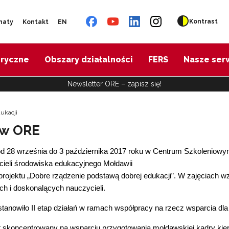
Kontrast
naty
Kontakt
EN
oryczne
Obszary działalności
FERS
Nasze ser
Newsletter ORE – zapisz się!
ukacji
 w ORE
d 28 września do 3 października 2017 roku w Centrum Szkoleniowym
cieli środowiska edukacyjnego Mołdawii
rojektu „Dobre rządzenie podstawą dobrej edukacji”. W zajęciach wzię
ch i doskonalących nauczycieli.
stanowiło II etap działań w ramach współpracy na rzecz wsparcia dl
st skoncentrowany na wsparciu przygotowania mołdawskiej kadry kier