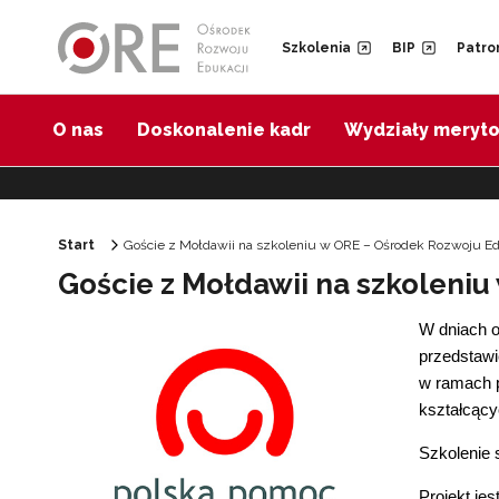
Przejdź do Nawigacji
Przejdź do stopki
Przejdź do treści artykułu
Szkolenia
BIP
Patro
O nas
Doskonalenie kadr
Wydziały meryt
Start
Goście z Mołdawii na szkoleniu w ORE – Ośrodek Rozwoju Ed
Goście z Mołdawii na szkoleniu
W dniach o
przedstawi
w ramach p
kształcący
Szkolenie 
Projekt je