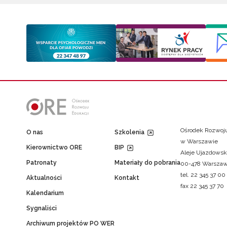
Ośrodek Rozwoju
O nas
Szkolenia
w Warszawie
Kierownictwo ORE
BIP
Aleje Ujazdowsk
Patronaty
Materiały do pobrania
00-478 Warsza
tel. 22 345 37 00
Aktualności
Kontakt
fax 22 345 37 70
Kalendarium
Sygnaliści
Archiwum projektów PO WER