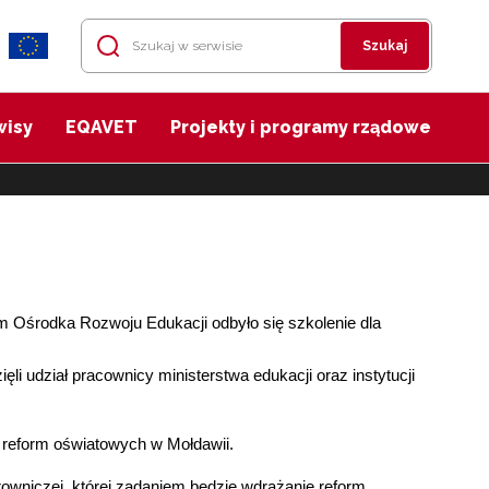
Szukaj
wisy
EQAVET
Projekty i programy rządowe
 Ośrodka Rozwoju Edukacji odbyło się szkolenie dla
li udział pracownicy ministerstwa edukacji oraz instytucji
a reform oświatowych w Mołdawii.
owniczej, której zadaniem będzie wdrażanie reform