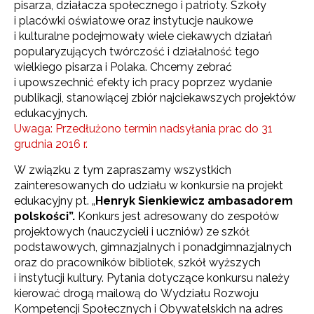
pisarza, działacza społecznego i patrioty. Szkoły
i placówki oświatowe oraz instytucje naukowe
i kulturalne podejmowały wiele ciekawych działań
popularyzujących twórczość i działalność tego
wielkiego pisarza i Polaka. Chcemy zebrać
i upowszechnić efekty ich pracy poprzez wydanie
publikacji, stanowiącej zbiór najciekawszych projektów
edukacyjnych.
Uwaga: Przedłużono termin nadsyłania prac do 31
grudnia 2016 r.
W związku z tym zapraszamy wszystkich
zainteresowanych do udziału w konkursie na projekt
edukacyjny pt. „
Henryk Sienkiewicz ambasadorem
polskości”.
Konkurs jest adresowany do zespołów
projektowych (nauczycieli i uczniów) ze szkół
podstawowych, gimnazjalnych i ponadgimnazjalnych
oraz do pracowników bibliotek, szkół wyższych
i instytucji kultury. Pytania dotyczące konkursu należy
kierować drogą mailową do Wydziału Rozwoju
Kompetencji Społecznych i Obywatelskich na adres