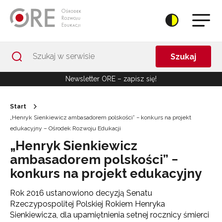
Przejdź do Nawigacji
Przejdź do stopki
Przejdź do treści artykułu
Szukaj
Newsletter ORE – zapisz się!
Start
„Henryk Sienkiewicz ambasadorem polskości” − konkurs na projekt
edukacyjny – Ośrodek Rozwoju Edukacji
„Henryk Sienkiewicz
ambasadorem polskości” −
konkurs na projekt edukacyjny
Rok 2016 ustanowiono decyzją Senatu
Rzeczypospolitej Polskiej Rokiem Henryka
Sienkiewicza, dla upamiętnienia setnej rocznicy śmierci