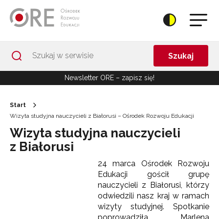
Przejdź do Nawigacji
Przejdź do stopki
Przejdź do treści artykułu
Szukaj
Newsletter ORE – zapisz się!
Start
Wizyta studyjna nauczycieli z Białorusi – Ośrodek Rozwoju Edukacji
Wizyta studyjna nauczycieli
z Białorusi
24 marca Ośrodek Rozwoju
Edukacji gościł grupę
nauczycieli z Białorusi, którzy
odwiedzili nasz kraj w ramach
wizyty studyjnej. Spotkanie
poprowadziła Marlena