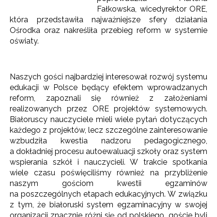
Fałkowska, wicedyrektor ORE,
która przedstawiła najważniejsze sfery działania
Ośrodka oraz nakreśliła przebieg reform w systemie
oświaty.
Naszych gości najbardziej interesował rozwój systemu
edukacji w Polsce będący efektem wprowadzanych
reform, zapoznali się również z założeniami
realizowanych przez ORE projektów systemowych.
Białoruscy nauczyciele mieli wiele pytań dotyczących
każdego z projektów, lecz szczególne zainteresowanie
wzbudziła kwestia nadzoru pedagogicznego,
a dokładniej procesu autoewaluacji szkoły oraz system
wspierania szkół i nauczycieli. W trakcie spotkania
wiele czasu poświęciliśmy również na przybliżenie
naszym gościom kwestii egzaminów
na poszczególnych etapach edukacyjnych. W związku
z tym, że białoruski system egzaminacyjny w swojej
organizacji znacznie różni się od polskiego, goście byli