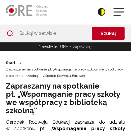
Przejdź do Nawigacji
Przejdź do stopki
Przejdź do treści artykułu
Szukaj
Newsletter ORE – zapisz się!
Start
Zapraszamy na spotkanie pt. „Wspomaganie pracy szkoły we współpracy
z biblioteką szkolną” – Ośrodek Rozwoju Edukacji
Zapraszamy na spotkanie
pt. „Wspomaganie pracy szkoły
we współpracy z biblioteką
szkolną”
Ośrodek Rozwoju Edukacji zaprasza do udziału
w spotkaniu pt. „
Wspomaganie pracy szkoły