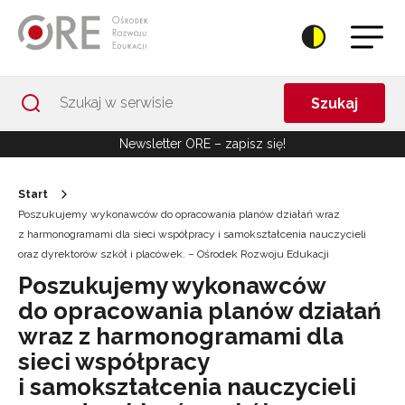
Przejdź do Nawigacji
Przejdź do stopki
Przejdź do treści artykułu
Szukaj
Newsletter ORE – zapisz się!
Start
Poszukujemy wykonawców do opracowania planów działań wraz
z harmonogramami dla sieci współpracy i samokształcenia nauczycieli
oraz dyrektorów szkół i placówek. – Ośrodek Rozwoju Edukacji
Poszukujemy wykonawców
do opracowania planów działań
wraz z harmonogramami dla
sieci współpracy
i samokształcenia nauczycieli