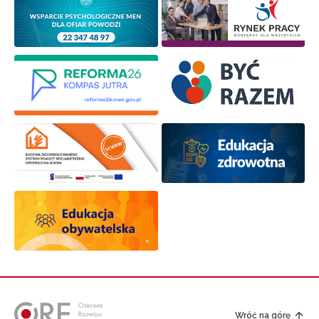
Newsletter ORE
Zapisz się i bądź na bieżąco z najnowszymi
informacjami
o szkoleniach i programach.
Adres e-mail:
Wyrażam zgodę na przetwarzanie moich danych
osobowych przez ORE w celach marketingowych.
Zapisuję się
Wróć na górę