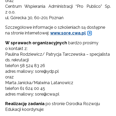
oraz
Centrum Wspierania Administracji “Pro Publico” Sp.
z o.o.
ul. Górecka 30, 60-201 Poznań
Szczegółowe informacje o szkoleniach są dostępne
na stronie internetowej:
www.sore.cwa.pl
W sprawach organizacyjnych
bardzo prosimy
o kontakt z:
Paulina Rodziewicz/ Patrycja Tarczewska – specjalista
Newsletter ORE
ds. rekrutacji
telefon 58 524 83 26
Zapisz się i bądź na bieżąco z najnowszymi
informacjami
adres mailowy: sore@ydp.pl
o szkoleniach i programach.
oraz
Marta Janicka/Malwina Latanowicz
Adres e-mail:
telefon 61 624 00 45
adres mailowy: sore@cwa.pl
Realizację zadania
po stronie Ośrodka Rozwoju
Wyrażam zgodę na przetwarzanie moich danych
Edukacji koordynuje:
osobowych przez ORE w celach marketingowych.