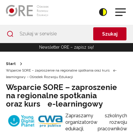
Przejdź do Nawigacji
Przejdź do stopki
Przejdź do treści artykułu
Szukaj
Newsletter ORE – zapisz się!
Start
Wsparcie SORE – zaproszenie na regionalne spotkania oraz kurs e-
learningowy – Ośrodek Rozwoju Edukacji
Wsparcie SORE – zaproszenie
na regionalne spotkania
oraz kurs e-learningowy
Zapraszamy szkolnych
organizatorów rozwoju
edukacji, pracowników