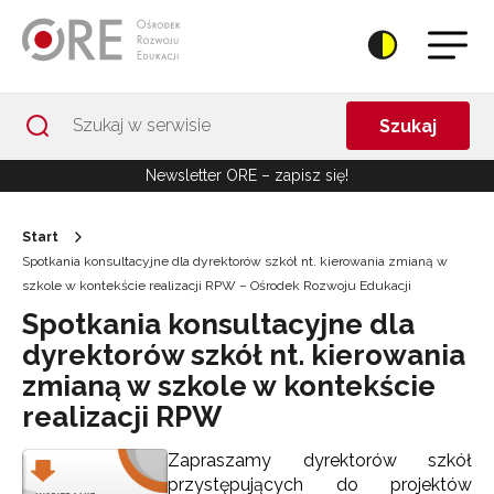
Przejdź do Nawigacji
Przejdź do stopki
Przejdź do treści artykułu
Szukaj
Newsletter ORE – zapisz się!
Start
Spotkania konsultacyjne dla dyrektorów szkół nt. kierowania zmianą w
szkole w kontekście realizacji RPW – Ośrodek Rozwoju Edukacji
Spotkania konsultacyjne dla
dyrektorów szkół nt. kierowania
zmianą w szkole w kontekście
realizacji RPW
Zapraszamy dyrektorów szkół
przystępujących do projektów