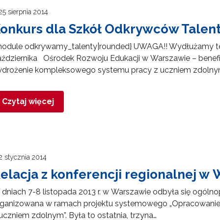
25 sierpnia 2014
onkurs dla Szkół Odkrywców Talen
module odkrywamy_talenty|rounded} UWAGA!! Wydłużamy ter
aździernika Ośrodek Rozwoju Edukacji w Warszawie – benef
 wdrożenie kompleksowego systemu pracy z uczniem zdolny
Czytaj więcej
2 stycznia 2014
elacja z konferencji regionalnej w
dniach 7-8 listopada 2013 r. w Warszawie odbyła się ogóln
rganizowana w ramach projektu systemowego „Opracowanie
uczniem zdolnym”. Była to ostatnia, trzyna…