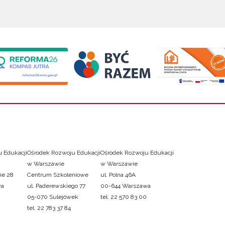
 Edukacji
Ośrodek Rozwoju Edukacji
Ośrodek Rozwoju Edukacji
w Warszawie
w Warszawie
ie 28
Centrum Szkoleniowe
ul. Polna 46A
wa
ul. Paderewskiego 77
00-644 Warszawa
05-070 Sulejówek
tel. 22 570 83 00
tel. 22 783 37 84