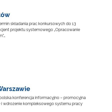
tów
min składania prac konkursowych do 13
icjent projektu systemowego „Opracowanie
m”…
 Warszawie
opolska konferencja informacyjno – promocyjna
 i wdrożenie kompleksowego systemu pracy