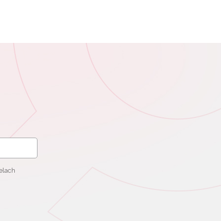
elach