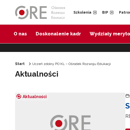
Przejdź do Nawigacji
Przejdź do stopki
Przejdź do treści artykułu
Szkolenia
BIP
Patro
O nas
Doskonalenie kadr
Wydziały meryt
Start
Uczeń zdolny PO KL – Ośrodek Rozwoju Edukacji
Aktualności
Aktualności
S
R