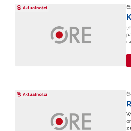
Aktualności
K
{
p
i
Aktualności
R
W 
o
z 