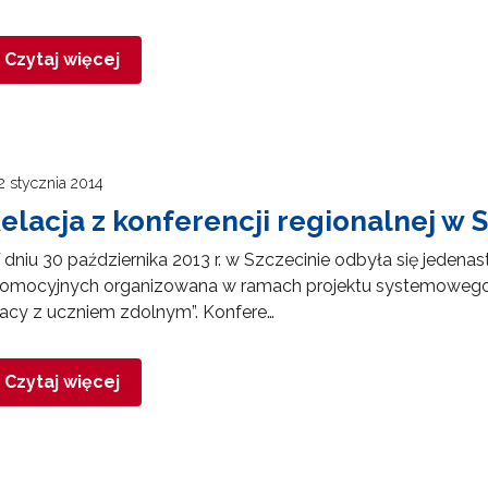
ewsletter ORE
Czytaj więcej
isz się i bądź na bieżąco z najnowszymi informacjami
zkoleniach i programach.
es e-mail:
2 stycznia 2014
elacja z konferencji regionalnej w 
yrażam zgodę na przetwarzanie moich danych osobowych przez ORE w
ach marketingowych.
dniu 30 października 2013 r. w Szczecinie odbyła się jedenas
romocyjnych organizowana w ramach projektu systemowego
Zapisuję się
acy z uczniem zdolnym”. Konfere…
Czytaj więcej