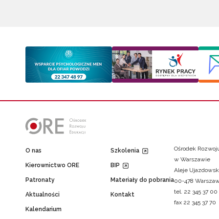
Ośrodek Rozwoju
O nas
Szkolenia
w Warszawie
Kierownictwo ORE
BIP
Aleje Ujazdowsk
Patronaty
Materiały do pobrania
00-478 Warsza
tel. 22 345 37 00
Aktualności
Kontakt
fax 22 345 37 70
Kalendarium