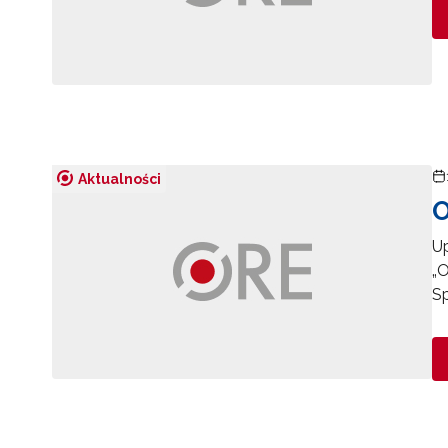
Aktualności
O
Up
„
Sp