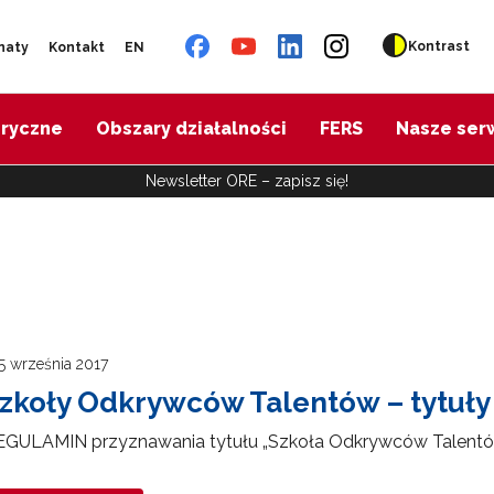
Kontrast
naty
Kontakt
EN
oryczne
Obszary działalności
FERS
Nasze ser
Newsletter ORE – zapisz się!
5 września 2017
zkoły Odkrywców Talentów – tytuł
EGULAMIN przyznawania tytułu „Szkoła Odkrywców Talent