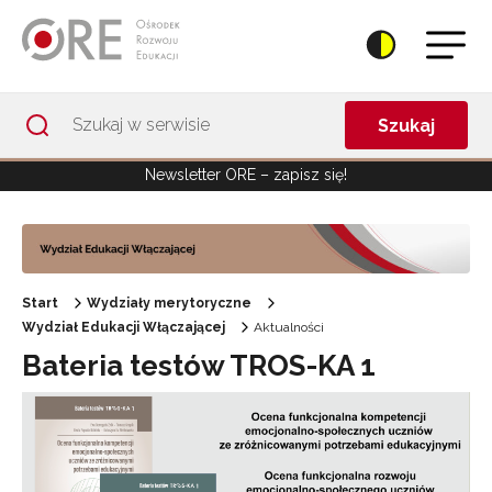
Przejdź do Nawigacji
Przejdź do stopki
Przejdź do treści artykułu
Szukaj
Newsletter ORE – zapisz się!
Start
Wydziały merytoryczne
Wydział Edukacji Włączającej
Aktualności
Bateria testów TROS-KA 1