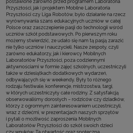
postawione zarówno przed programem Laboratoria
Przyszłości, jak i projektem Mobilne Laboratoria
Przyszłości czy Liga Robotów, było działanie na rzecz
wyrównywania szans edukacyjnych uczniów w całej
Polsce oraz zaszczepienie pasji do technologii wśród
uczniów szkół podstawowych. Po pierwszym roku
możemy stwierdzić, ze udało się nam tą pasją zarazić
nie tylko uczniów i nauczycieli. Nasze zespoły, czyli
zarówno edukatorzy, jak i kierowcy Mobilnych
Laboratoriów Przyszłości, poza codziennymi
aktywnościami w formie zajęć szkolnych, uczestniczyli
także w dziesiątkach dodatkowych wydarzeń,
odbywających się w weekendy. Były to różnego
rodzaju festiwale, konferencje, mistrzostwa, targi,
w których uczestniczyły całe rodziny. Z satysfakcją
obserwowaliśmy dorosłych – rodziców czy dziadków,
którzy z ogromnym zainteresowaniem uczestniczyli,
wraz z dziećmi, w prezentacjach naszych sprzętów
i pytali o możliwość zaproszenia Mobilnych
Laboratoriów Przyszłości do szkół swoich dzieci
czy wnuków. Ta otwartość oraz społeczna