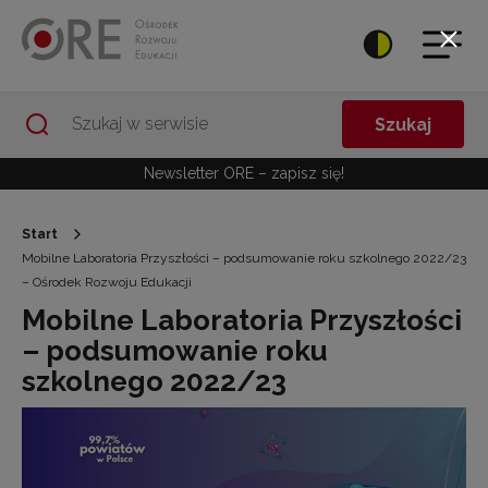
Przejdź do Nawigacji
Przejdź do stopki
Przejdź do treści artykułu
Szukaj
Newsletter ORE – zapisz się!
Start
Mobilne Laboratoria Przyszłości – podsumowanie roku szkolnego 2022/23
– Ośrodek Rozwoju Edukacji
Mobilne Laboratoria Przyszłości
– podsumowanie roku
szkolnego 2022/23