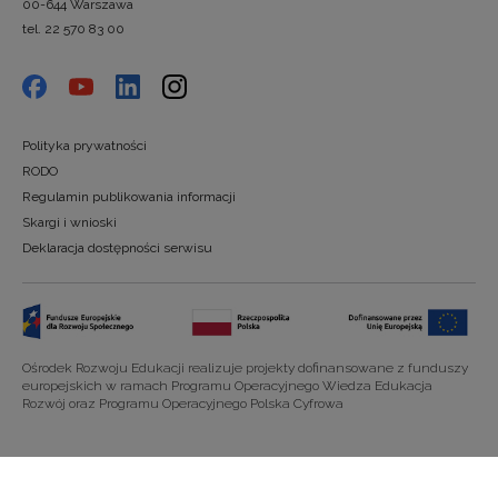
00-644 Warszawa
tel. 22 570 83 00
Polityka prywatności
RODO
Regulamin publikowania informacji
Skargi i wnioski
Deklaracja dostępności serwisu
Ośrodek Rozwoju Edukacji realizuje projekty dofinansowane z funduszy
europejskich w ramach Programu Operacyjnego Wiedza Edukacja
Rozwój oraz Programu Operacyjnego Polska Cyfrowa