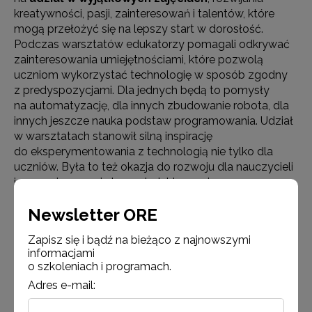
kreatywności, pasji, zainteresowań i talentów, które
mogą przełożyć się na lepszy start w dorosłość.
Podczas warsztatów edukatorzy pomagali odkrywać
zainteresowania umiejętnościami, które pozwolą
uczniom wykorzystać technologię w sposób zgodny
z predyspozycjami. Dla jednych będą to pomysły
na automatyzację, dla innych zbudowanie robota, dla
innych jeszcze nauka podstaw programowania. Udział
w warsztatach stanowił silną inspirację
do eksperymentowania z technologią nie tylko dla
uczniów. Była to też okazja do rozwoju dla nauczycieli
i wsparcie rozwoju bazy dydaktycznej.
Ogromnie cieszę się, że Instytut Badań Edukacyjnych
Newsletter ORE
stał się częścią technologicznej rewolucji, która dzięki
Laboratoriom Przyszłości ma miejsce w polskich
Zapisz się i bądź na bieżąco z najnowszymi
informacjami
szkołach. Jednoznacznie pozytywne reakcje uczniów
o szkoleniach i programach.
i nauczycieli, którzy entuzjastycznie reagowali
na wizyty edukatorów Mobilnych Laboratoriów
Adres e-mail:
Przyszłości w swoich szkołach potwierdzają,