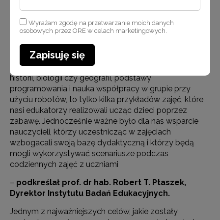
że realizujemy ważną misję i wyposażamy uczniów
w niezbędne kompetencje przyszłości. Wprowadzenie
Wyrażam zgodę na przetwarzanie moich danych
w świat druku 3D, zagadnienia związane
osobowych przez ORE w celach marketingowych.
z rozpoznawaniem obrazów oraz zasadami
wykrywania kształtów z użyciem sieci neuronowej,
Zapisuję się
projektowanie urządzeń z wykorzystaniem
mikrokontrolerów, wykorzystanie gogli VR na lekcjach
historii, biologii czy geografii, podstawy
programowania i nauka współpracy w grupie przy
użyciu robotów, to tylko kilka przykładów zajęć, które
nasi edukatorzy realizowali ucząc dzieci poprzez
zabawę. Jednocześnie ważne było dla nas wsparcie
nauczycieli, którzy uczestnicząc w zajęciach
wzbogacali swoją bazę dydaktyczną i którzy będą
mogli wykorzystywać scenariusze podczas
codziennych zajęć z uczniami
–
podkreślał prof. dr hab. Robert T. Ptaszek,
Dyrektor Instytutu Badań Edukacyjnych.
Jednym z najważniejszych celów, jakie zostały