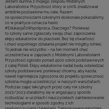
Jestem dumna z mojego zespołu Mobilnych
Laboratoriów Przyszłości, który w 100% zrealizował
ambitnie postawione mu cele. Razem
ze społecznościami szkolnymi doskonale pokazaliśmy,
co w praktyce oznacza hasło
#EdukacjaToWspółpraca. Dlaczego? Ponieważ
to szkoły same zgłaszały swoją chęć zaproszenia
ekipy edukatorów do placówki. Bez tej otwartości
i chęci wspólnego działania projekt nie mógłby istnieć.
To jednak nie wszystko – na ten moment chęć
uczestnictwa w zajęciach z Mobilnymi Laboratoriami
Przyszłości zgłosiło ponad 4500 szkół podstawowych
z całej Polski. Ekipy edukatorów nadal będą odwiedzać
szkoły podstawowe, ponieważ chcemy, aby każda,
nawet najmniejsza zgłoszona do projektu społeczność
szkolna mogła uczestniczyć w naszych warsztatach.
Podczas zajęć lekcyjnych przez cały rok szkolny
2022/2023 staraliśmy się w angażujący sposób
rozbudzać w uczniach i nauczycielach zainteresowanie
technologiami w sposób zgodny z ich
predyspozycjami i talentami. Zainspirowana młodzież