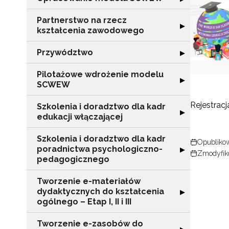
Partnerstwo na rzecz
Rozwiń sekcję "
▶
kształcenia zawodowego
Przywództwo
Rozwiń sekcję 
▶
Pilotażowe wdrożenie modelu
Rozwiń sekcję 
▶
SCWEW
Rejestracj
Szkolenia i doradztwo dla kadr
Rozwiń sekcję "S
▶
edukacji włączającej
Szkolenia i doradztwo dla kadr
Opublikow
poradnictwa psychologiczno-
Rozwiń sekcję "
▶
Zmodyfiko
pedagogicznego
Tworzenie e-materiałów
dydaktycznych do kształcenia
Rozwiń sekcję "T
▶
ogólnego – Etap I, II i III
Tworzenie e-zasobów do
Rozwiń sekcję 