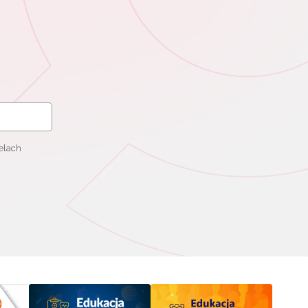
elach