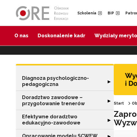
Przejdź do Nawigacji
Przejdź do stopki
Przejdź do treści artykułu
Szkolenia
BIP
Patro
O nas
Doskonalenie kadr
Wydziały meryt
Diagnoza psychologiczno-
Rozwiń sekcję 
▶
pedagogiczna
Doradztwo zawodowe –
Rozwiń sekcję 
▶
przygotowanie trenerów
Start
Ob
Zapro
Efektywne doradztwo
Rozwiń sekcję 
▶
Wyzwa
edukacyjno-zawodowe
Opracowanie modelu SCWEW
Rozwiń sekcję
▶