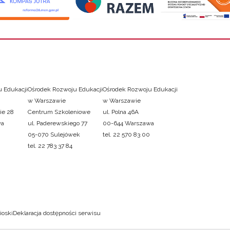
 Edukacji
Ośrodek Rozwoju Edukacji
Ośrodek Rozwoju Edukacji
w Warszawie
w Warszawie
ie 28
Centrum Szkoleniowe
ul. Polna 46A
wa
ul. Paderewskiego 77
00-644 Warszawa
05-070 Sulejówek
tel. 22 570 83 00
tel. 22 783 37 84
ioski
Deklaracja dostępności serwisu