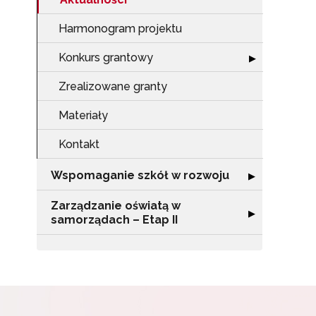
Zap
o s
Harmonogram projektu
Adr
Konkurs grantowy
Rozwiń sekcję 
▶
Zrealizowane granty
W
cel
Materiały
Kontakt
Wspomaganie szkół w rozwoju
Rozwiń sekcję 
▶
Zarządzanie oświatą w
Rozwiń sekcję "
▶
samorządach – Etap II