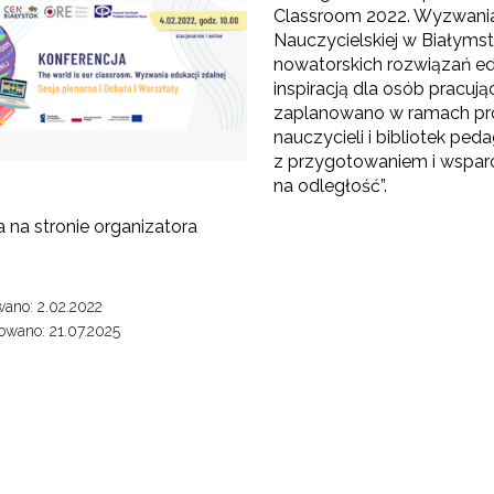
Classroom 2022. Wyzwania p
Nauczycielskiej w Białyms
Partnerstwo na rzecz kształcenia zawodowego"
nowatorskich rozwiązań ed
inspiracją dla osób pracują
zaplanowano w ramach pro
"Przywództwo"
nauczycieli i bibliotek pe
z przygotowaniem i wsparc
"Pilotażowe wdrożenie modelu SCWEW"
na odległość”.
a na stronie organizatora
zkolenia i doradztwo dla kadr edukacji włączającej"
ano: 2.02.2022
Szkolenia i doradztwo dla kadr poradnictwa psychologiczno-pedagogiczne
wano: 21.07.2025
worzenie e-materiałów dydaktycznych do kształcenia ogólnego – Etap I, II i 
"Tworzenie e-zasobów do kształcenia zawodowego"