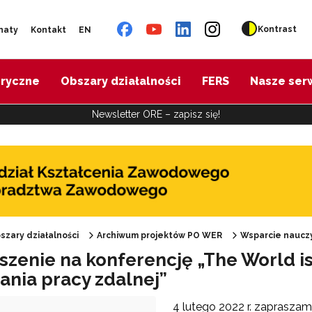
Kontrast
naty
Kontakt
EN
oryczne
Obszary działalności
FERS
Nasze ser
Newsletter ORE – zapisz się!
"Diagnoza psychologiczno-pedagogiczna"
"Doradztwo zawodowe – przygotowanie trenerów"
szary działalności
Archiwum projektów PO WER
Wsparcie nauczy
szenie na konferencję „The World i
"Efektywne doradztwo edukacyjno-zawodowe"
nia pracy zdalnej”
4 lutego 2022 r. zapraszam
 "Opracowanie modelu SCWEW"