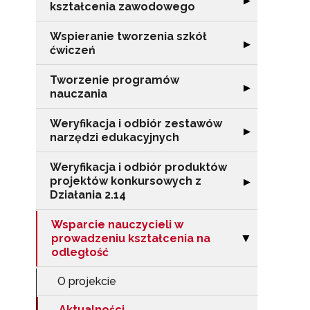
▶
kształcenia zawodowego
Wspieranie tworzenia szkół
Rozwiń sekcję "
▶
ćwiczeń
Tworzenie programów
Rozwiń sekcję 
▶
nauczania
Weryfikacja i odbiór zestawów
Rozwiń sekcję "
▶
narzędzi edukacyjnych
Weryfikacja i odbiór produktów
projektów konkursowych z
Rozwiń sekcję "
▶
Działania 2.14
Wsparcie nauczycieli w
prowadzeniu kształcenia na
Zwiń sekcję "Ws
▶
odległość
O projekcie
N
Aktualności