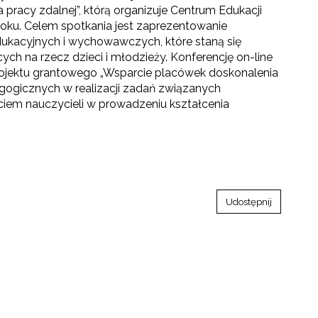
racy zdalnej”, którą organizuje Centrum Edukacji
toku. Celem spotkania jest zaprezentowanie
ukacyjnych i wychowawczych, które staną się
cych na rzecz dzieci i młodzieży.
Konferencję on-line
jektu grantowego „Wsparcie placówek doskonalenia
dagogicznych w realizacji zadań związanych
iem nauczycieli w prowadzeniu kształcenia
Udostępnij
go"
III"