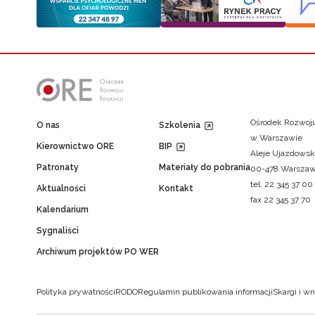
Ośrodek Rozwoju
O nas
Szkolenia
w Warszawie
Kierownictwo ORE
BIP
Aleje Ujazdowsk
Patronaty
Materiały do pobrania
00-478 Warsza
tel. 22 345 37 00
Aktualności
Kontakt
fax 22 345 37 70
Kalendarium
Sygnaliści
Archiwum projektów PO WER
Polityka prywatności
RODO
Regulamin publikowania informacji
Skargi i wn