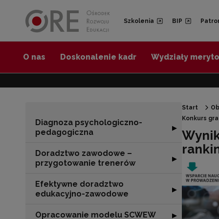
Przejdź do Nawigacji
Przejdź do stopki
Przejdź do treści artykułu
Szkolenia
BIP
Patro
O nas
Doskonalenie kadr
Wydziały meryt
Start
Ob
Konkurs gr
Diagnoza psychologiczno-
Rozwiń sekcję 
▶
pedagogiczna
Wynik
ranki
Doradztwo zawodowe –
Rozwiń sekcję 
▶
przygotowanie trenerów
Efektywne doradztwo
Rozwiń sekcję 
▶
edukacyjno-zawodowe
Opracowanie modelu SCWEW
Rozwiń sekcję
▶