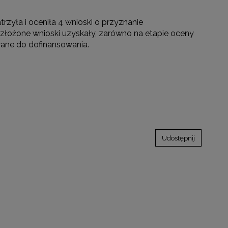
zyła i oceniła 4 wnioski o przyznanie
 złożone wnioski uzyskały, zarówno na etapie oceny
wane do dofinansowania.
Udostępnij
go"
III"