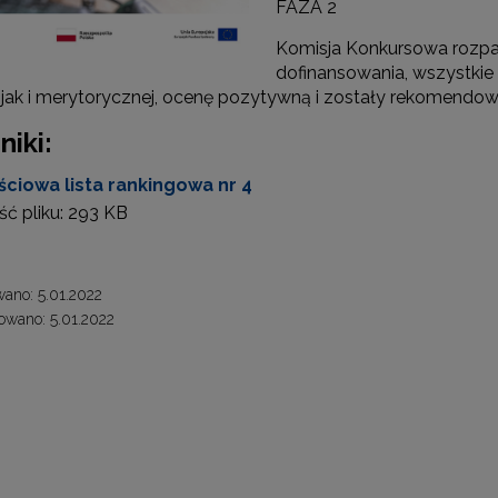
FAZA 2
Komisja Konkursowa rozpatr
Partnerstwo na rzecz kształcenia zawodowego"
dofinansowania, wszystkie
, jak i merytorycznej, ocenę pozytywną i zostały rekomendo
"Przywództwo"
niki:
"Pilotażowe wdrożenie modelu SCWEW"
ściowa lista rankingowa nr 4
ć pliku:
293 KB
zkolenia i doradztwo dla kadr edukacji włączającej"
ano: 5.01.2022
Szkolenia i doradztwo dla kadr poradnictwa psychologiczno-pedagogiczne
wano: 5.01.2022
worzenie e-materiałów dydaktycznych do kształcenia ogólnego – Etap I, II i 
"Tworzenie e-zasobów do kształcenia zawodowego"