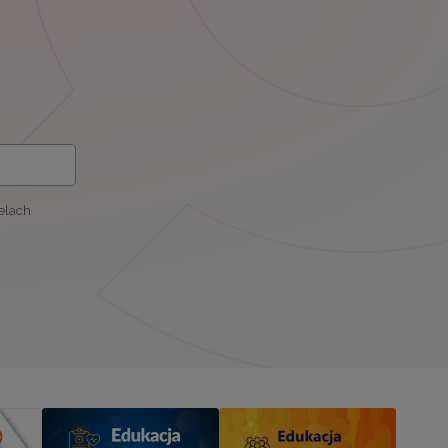
elach