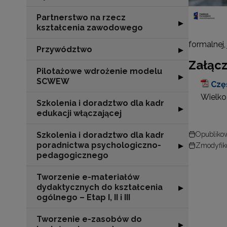
Partnerstwo na rzecz
Rozwiń sekcję "
▶
kształcenia zawodowego
formalnej
Przywództwo
Rozwiń sekcję 
▶
Załącz
Pilotażowe wdrożenie modelu
Rozwiń sekcję 
▶
SCWEW
Czę
Wielkoś
Szkolenia i doradztwo dla kadr
Rozwiń sekcję "S
▶
edukacji włączającej
Szkolenia i doradztwo dla kadr
Opublikow
poradnictwa psychologiczno-
Rozwiń sekcję "
▶
Zmodyfiko
pedagogicznego
Tworzenie e-materiałów
dydaktycznych do kształcenia
Rozwiń sekcję "T
▶
ogólnego – Etap I, II i III
Tworzenie e-zasobów do
Rozwiń sekcję 
▶