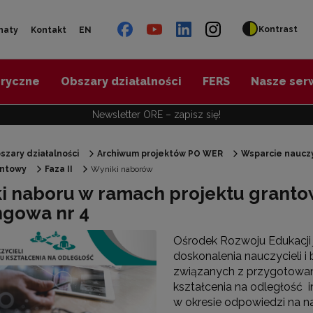
Kontrast
naty
Kontakt
EN
oryczne
Obszary działalności
FERS
Nasze ser
Newsletter ORE – zapisz się!
szary działalności
Archiwum projektów PO WER
Wsparcie nauczy
antowy
Faza II
Wyniki naborów
"Diagnoza psychologiczno-pedagogiczna"
i naboru w ramach projektu granto
ngowa nr 4
"Doradztwo zawodowe – przygotowanie trenerów"
Ośrodek Rozwoju Edukacji 
doskonalenia nauczycieli i
"Efektywne doradztwo edukacyjno-zawodowe"
związanych z przygotowan
kształcenia na odległość 
w okresie odpowiedzi na 
 "Opracowanie modelu SCWEW"