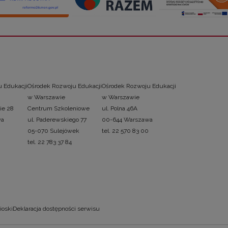
 Edukacji
Ośrodek Rozwoju Edukacji
Ośrodek Rozwoju Edukacji
w Warszawie
w Warszawie
ie 28
Centrum Szkoleniowe
ul. Polna 46A
wa
ul. Paderewskiego 77
00-644 Warszawa
05-070 Sulejówek
tel. 22 570 83 00
tel. 22 783 37 84
ioski
Deklaracja dostępności serwisu