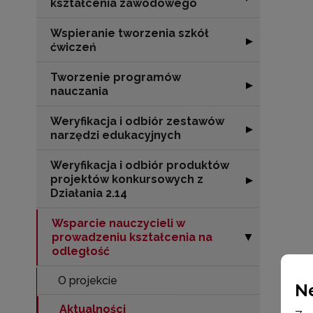
kształcenia zawodowego
Wspieranie tworzenia szkół
Rozwiń sekcję "
▶
ćwiczeń
Tworzenie programów
Rozwiń sekcję 
▶
nauczania
Weryfikacja i odbiór zestawów
Rozwiń sekcję "
▶
narzędzi edukacyjnych
Weryfikacja i odbiór produktów
projektów konkursowych z
Rozwiń sekcję "
▶
Działania 2.14
Wsparcie nauczycieli w
prowadzeniu kształcenia na
Zwiń sekcję "Ws
▶
odległość
O projekcie
N
Aktualności