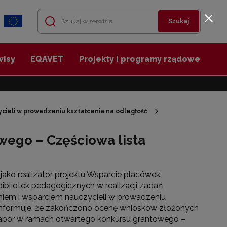
Szukaj
wisy
EQAVET
Projekty i programy rządowe
cieli w prowadzeniu kształcenia na odległość
wego – Częściowa lista
jako realizator projektu Wsparcie placówek
 bibliotek pedagogicznych w realizacji zadań
iem i wsparciem nauczycieli w prowadzeniu
informuje, że zakończono ocenę wniosków złożonych
nabór w ramach otwartego konkursu grantowego –