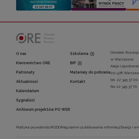
Ośrodek Rozwoju
O nas
Szkolenia
w Warszawie
Kierownictwo ORE
BIP
Aleje Ujazdowsk
Patronaty
Materiały do pobrania
00-478 Warsza
tel. 22 345 37 00
Aktualności
Kontakt
fax 22 345 37 70
Kalendarium
Sygnaliści
Archiwum projektów PO WER
Polityka prywatności
RODO
Regulamin publikowania informacji
Skargi i wn