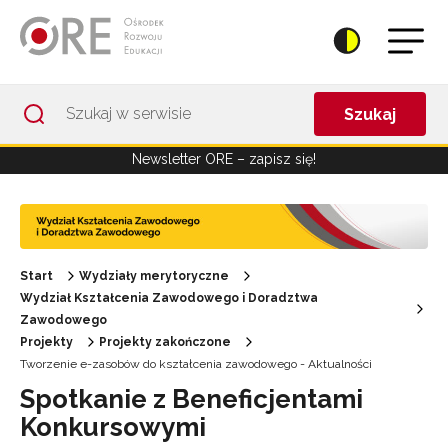
Przejdź do Nawigacji
Przejdź do stopki
Przejdź do treści artykułu
Szukaj
Newsletter ORE – zapisz się!
Start
Wydziały merytoryczne
Wydział Kształcenia Zawodowego i Doradztwa
Zawodowego
Projekty
Projekty zakończone
Tworzenie e-zasobów do kształcenia zawodowego - Aktualności
Spotkanie z Beneficjentami
Konkursowymi