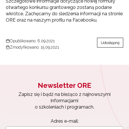
Szczegółowe informacje dotyczące nowej formuły
otwartego konkursu grantowego zostaną podane
wkrótce. Zachęcamy do śledzenia informacji na stronie
ORE oraz na naszym profilu na Facebooku.
Newsletter ORE
Opublikowano: 6.09.2021
Udostępnij
Zmodyfikowano: 15.09.2021
Zapisz się i bądź na bieżąco z najnowszymi
informacjami
o szkoleniach i programach.
Adres e-mail:
Newsletter ORE
Zapisz się i bądź na bieżąco z najnowszymi
Wyrażam zgodę na przetwarzanie moich danych
informacjami
osobowych przez ORE w celach marketingowych.
o szkoleniach i programach.
Zapisuję się
Adres e-mail: