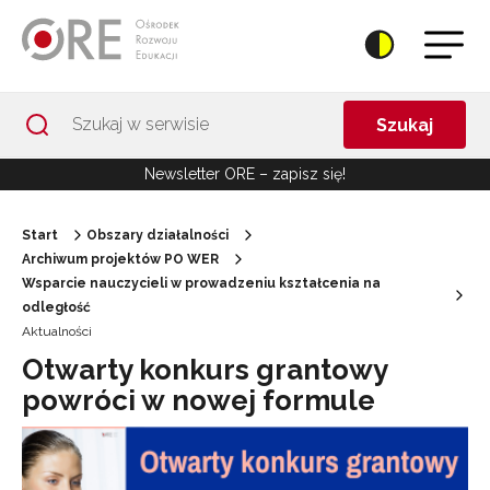
Przejdź do Nawigacji
Przejdź do stopki
Przejdź do treści artykułu
Szukaj
Newsletter ORE – zapisz się!
Start
Obszary działalności
Archiwum projektów PO WER
Wsparcie nauczycieli w prowadzeniu kształcenia na
odległość
Aktualności
Otwarty konkurs grantowy
powróci w nowej formule