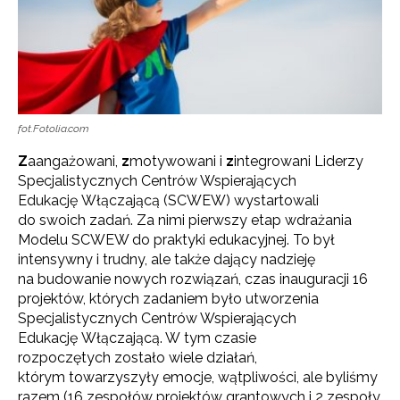
fot.Fotolia.com
Z
aangażowani,
z
motywowani i
z
integrowani Liderzy
Specjalistycznych Centrów Wspierających
Edukację Włączającą (SCWEW) wystartowali
do swoich zadań. Za nimi pierwszy etap wdrażania
Modelu SCWEW do praktyki edukacyjnej.
To był
intensywny i trudny, ale także dający nadzieję
na budowanie nowych rozwiązań, czas inauguracji 16
projektów, których zadaniem było utworzenia
Specjalistycznych Centrów Wspierających
Edukację Włączającą. W tym czasie
rozpoczętych zostało wiele działań,
którym towarzyszyły emocje, wątpliwości, ale byliśmy
razem (16 zespołów projektów grantowych i 2 zespoły