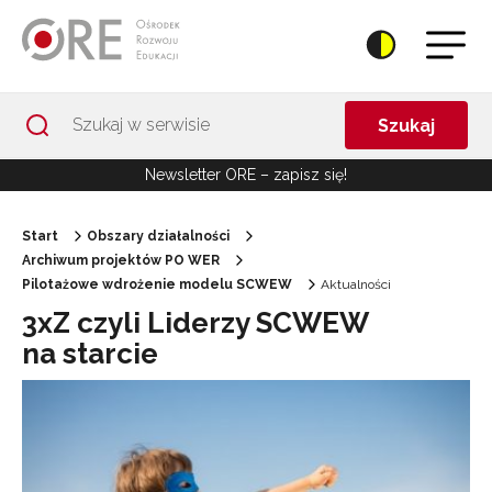
Przejdź do Nawigacji
Przejdź do stopki
Przejdź do treści artykułu
Szukaj
Newsletter ORE – zapisz się!
Start
Obszary działalności
Archiwum projektów PO WER
Pilotażowe wdrożenie modelu SCWEW
Aktualności
3xZ czyli Liderzy SCWEW
na starcie