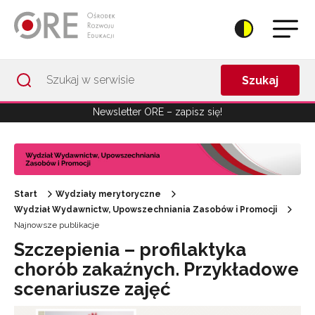
Przejdź do Nawigacji
Przejdź do stopki
Przejdź do treści artykułu
Szukaj
Newsletter ORE – zapisz się!
Start
Wydziały merytoryczne
Wydział Wydawnictw, Upowszechniania Zasobów i Promocji
Najnowsze publikacje
Szczepienia – profilaktyka
chorób zakaźnych. Przykładowe
scenariusze zajęć