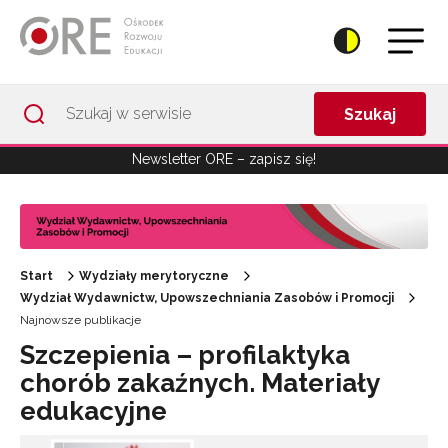
Przejdź do Nawigacji
Przejdź do stopki
Przejdź do treści artykułu
Szukaj
Newsletter ORE – zapisz się!
Start
Wydziały merytoryczne
Wydział Wydawnictw, Upowszechniania Zasobów i Promocji
Najnowsze publikacje
Szczepienia – profilaktyka
chorób zakaźnych. Materiały
edukacyjne