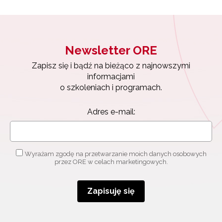
Newsletter ORE
Zapisz się i bądź na bieżąco z najnowszymi
informacjami
o szkoleniach i programach.
Adres e-mail:
Newsletter ORE
Zapisz się i bądź na bieżąco z najnowszymi
Wyrażam zgodę na przetwarzanie moich danych osobowych
informacjami
przez ORE w celach marketingowych.
o szkoleniach i programach.
Adres e-mail:
Zapisuję się