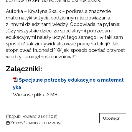
uczniów ze SPE do egzaminu ósmoklasisty.
Autorka – Krystyna Skalik – podkreśla znaczenie
matematyki w życiu codziennym, jej powiązania
z innymi dziedzinami wiedzy. Odpowiada na pytania:
„Czy wszystkie dzieci ze specjalnymi potrzebami
edukacyjnymi należy uczyć tego samego i w taki sam
sposób? Jak zindywidualizować pracę na lekcji? Jak
stopniować trudności? W jaki sposób oceniać przyrost
wiedzy i umiejętno­ści uczniów?”.
Załączniki:
Specjalne potrzeby edukacyjne a matemat
yka
Wielkość pliku:
2 MB
Opublikowano: 21.02.2019
Udostępnij
Zmodyfikowano: 21.02.2019