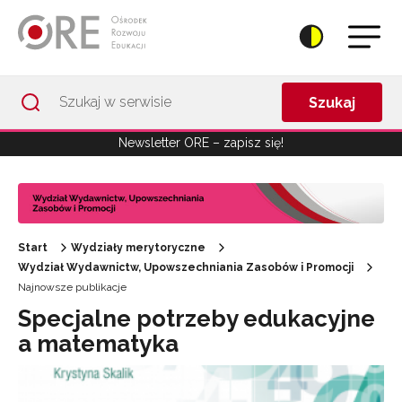
Przejdź do Nawigacji
Przejdź do stopki
Przejdź do treści artykułu
Szukaj
Newsletter ORE – zapisz się!
Start
Wydziały merytoryczne
Wydział Wydawnictw, Upowszechniania Zasobów i Promocji
Najnowsze publikacje
Specjalne potrzeby edukacyjne
a matematyka