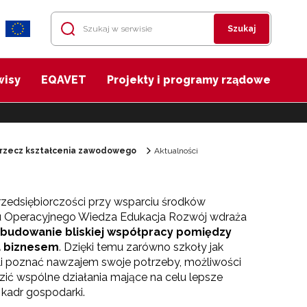
Szukaj
wisy
EQAVET
Projekty i programy rządowe
 rzecz kształcenia zawodowego
Aktualności
zedsiębiorczości przy wsparciu środków
 Operacyjnego Wiedza Edukacja Rozwój wdraża
zbudowanie bliskiej współpracy pomiędzy
a biznesem
. Dzięki temu zarówno szkoły jak
li poznać nawzajem swoje potrzeby, możliwości
zić wspólne działania mające na celu lepsze
kadr gospodarki.