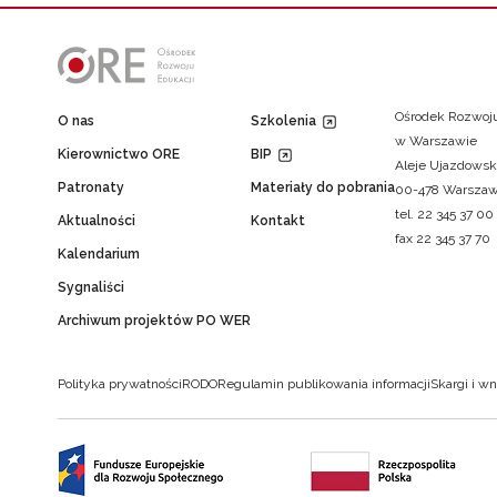
Ośrodek Rozwoju
O nas
Szkolenia
w Warszawie
Kierownictwo ORE
BIP
Aleje Ujazdowsk
Patronaty
Materiały do pobrania
00-478 Warsza
tel. 22 345 37 00
Aktualności
Kontakt
fax 22 345 37 70
Kalendarium
Sygnaliści
Archiwum projektów PO WER
Polityka prywatności
RODO
Regulamin publikowania informacji
Skargi i wn