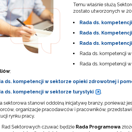
Temu właśnie służą Sektor
zostało utworzonych w 201
rtnerstwo na rzecz kształcenia zawodowego"
Rada ds. kompetencj
Rada ds. Kompetencj
Rada ds. kompetencj
Rada ds. kompetencji w
Rada ds. kompetencji w
liów
;
a ds. kompetencji w sektorze
opieki zdrowotnej i pom
Kontakt"
a ds. kompetencji w sektorze
turystyki
.
"Przywództwo"
a sektorowa stanowi oddolną inicjatywę branży, ponieważ je
orców, organizacje pracodawców i pracowników, przedstawicie
"Pilotażowe wdrożenie modelu SCWEW"
tucji rynku pracy.
ą Rad Sektorowych czuwać będzie
Rada Programowa
złożo
zkolenia i doradztwo dla kadr edukacji włączającej"