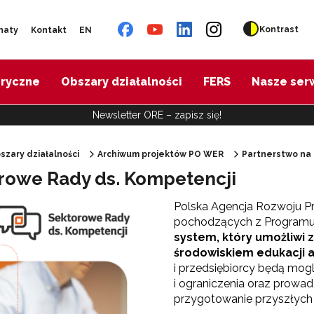
Kontrast
naty
Kontakt
EN
oryczne
Obszary działalności
FERS
Nasze ser
Newsletter ORE – zapisz się!
szary działalności
Archiwum projektów PO WER
Partnerstwo na
rowe Rady ds. Kompetencji
"Diagnoza psychologiczno-pedagogiczna"
Polska Agencja Rozwoju Pr
pochodzących z Programu
"Doradztwo zawodowe – przygotowanie trenerów"
system, który umożliwi 
środowiskiem edukacji 
i przedsiębiorcy będą mog
"Efektywne doradztwo edukacyjno-zawodowe"
i ograniczenia oraz prowad
przygotowanie przyszłych 
 "Opracowanie modelu SCWEW"