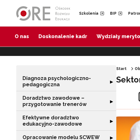
Przejdź do Nawigacji
Przejdź do stopki
Przejdź do treści artykułu
Szkolenia
BIP
Patro
O nas
Doskonalenie kadr
Wydziały meryt
Start
Ob
Sekto
Diagnoza psychologiczno-
Rozwiń sekcję 
▶
pedagogiczna
Doradztwo zawodowe –
Rozwiń sekcję 
▶
przygotowanie trenerów
Efektywne doradztwo
Rozwiń sekcję 
▶
edukacyjno-zawodowe
Opracowanie modelu SCWEW
Rozwiń sekcję
▶