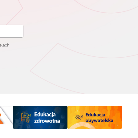
elach