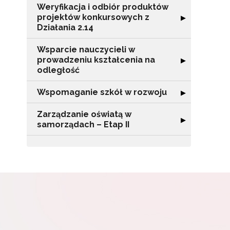
Weryfikacja i odbiór produktów
Adr
projektów konkursowych z
Rozwiń sekcję "
▶
Działania 2.14
Wsparcie nauczycieli w
W
prowadzeniu kształcenia na
Rozwiń sekcję "
▶
cel
odległość
Wspomaganie szkół w rozwoju
Rozwiń sekcję 
▶
Zarządzanie oświatą w
Rozwiń sekcję "
▶
samorządach – Etap II