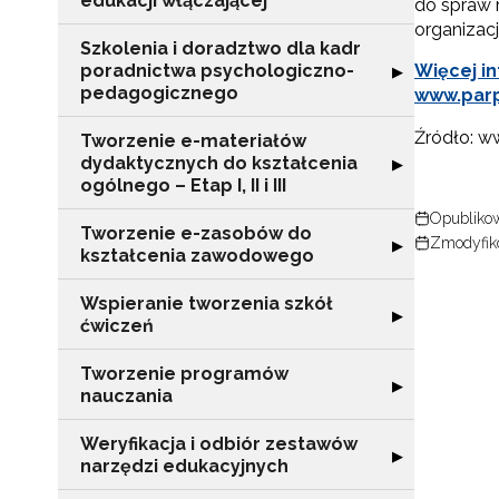
edukacji włączającej
do spraw r
organizac
Szkolenia i doradztwo dla kadr
poradnictwa psychologiczno-
Więcej i
Rozwiń sekcję "
▶
pedagogicznego
www.parp
Źródło: w
Tworzenie e-materiałów
dydaktycznych do kształcenia
Rozwiń sekcję "T
▶
ogólnego – Etap I, II i III
Opublikow
Tworzenie e-zasobów do
Zmodyfiko
Rozwiń sekcję 
▶
kształcenia zawodowego
Wspieranie tworzenia szkół
Rozwiń sekcję "
▶
ćwiczeń
Tworzenie programów
Rozwiń sekcję 
▶
nauczania
N
Weryfikacja i odbiór zestawów
Rozwiń sekcję "
▶
narzędzi edukacyjnych
Zap
o s