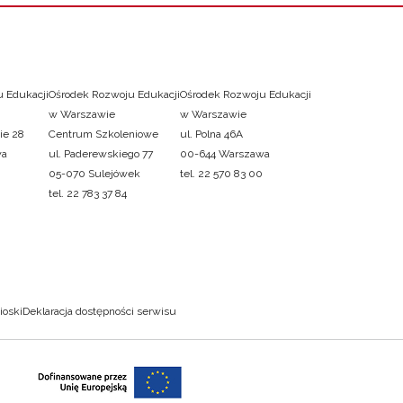
 Edukacji
Ośrodek Rozwoju Edukacji
Ośrodek Rozwoju Edukacji
w Warszawie
w Warszawie
ie 28
Centrum Szkoleniowe
ul. Polna 46A
wa
ul. Paderewskiego 77
00-644 Warszawa
05-070 Sulejówek
tel. 22 570 83 00
tel. 22 783 37 84
ioski
Deklaracja dostępności serwisu