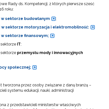
owe Rady ds. Kompetencji, z których pierwsze sześć
6 roku:
i w sektorze
budowlanym
;
i w sektorze
motoryzacja i elektromobilność
:
i w sektorze
finansowym;
 sektorze
IT
;
 sektorze
przemysłu mody i innowacyjnych
ocy społecznej;
st tworzona przez osoby związane z daną branżą –
li systemu edukacji, nauki, administracji
na z przedstawicieli ministerstw właściwych