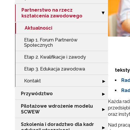
Partnerstwo na rzecz
Zwiń sekcję "Pa
▶
kształcenia zawodowego
Aktualności
Etap 1. Forum Partnerów
Społecznych
Etap 2. Kwalifikacje i zawody
Etap 3. Edukacja zawodowa
teksty
Rad
Kontakt
Rozwiń sekcję "
▶
Rad
Przywództwo
Rozwiń sekcję 
▶
Każda rad
Pilotażowe wdrożenie modelu
przedsiębi
Rozwiń sekcję 
▶
SCWEW
oraz insty
Szkolenia i doradztwo dla kadr
Nad prac
Rozwiń sekcję "S
▶