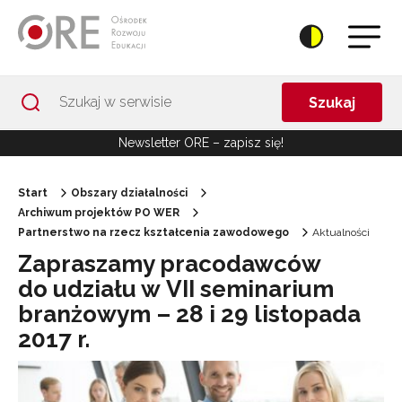
Przejdź do Nawigacji
Przejdź do stopki
Przejdź do treści artykułu
Szukaj
Newsletter ORE – zapisz się!
Start
Obszary działalności
Archiwum projektów PO WER
Partnerstwo na rzecz kształcenia zawodowego
Aktualności
Zapraszamy pracodawców
do udziału w VII seminarium
branżowym – 28 i 29 listopada
2017 r.