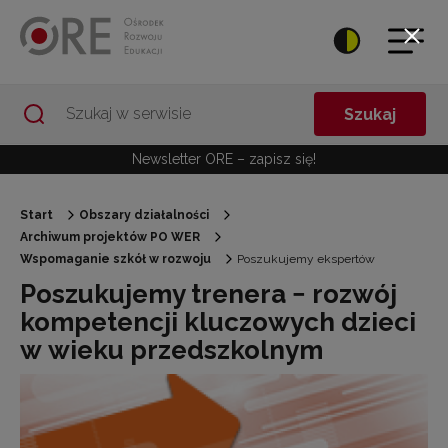
Przejdź do Nawigacji
Przejdź do stopki
Przejdź do treści artykułu
Szukaj
Newsletter ORE – zapisz się!
Start
Obszary działalności
Archiwum projektów PO WER
Wspomaganie szkół w rozwoju
Poszukujemy ekspertów
Poszukujemy trenera − rozwój
kompetencji kluczowych dzieci
w wieku przedszkolnym