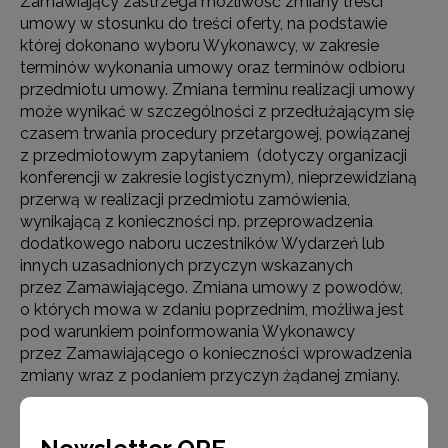
Zamawiający zastrzega możliwość zmiany treści
umowy w stosunku do treści oferty, na podstawie
której dokonano wyboru Wykonawcy, w zakresie
terminów wykonania umowy oraz terminów odbioru
przedmiotu umowy. Zmiana terminu realizacji umowy
może wynikać w szczególności z przedłużającym się
czasem trwania procedury przetargowej, powiązanej
z przedmiotowym zapytaniem (dotyczy organizacji
konferencji w zakresie logistycznym), nieprzewidzianą
przerwą w realizacji przedmiotu zamówienia,
wynikającą z konieczności np. przeprowadzenia
dodatkowego naboru uczestników Wydarzeń lub
innych uzasadnionych przyczyn wskazanych
przez Zamawiającego. Zmiana umowy z powodów,
o których mowa w zdaniu poprzednim, możliwa jest
pod warunkiem poinformowania Wykonawcy
przez Zamawiającego o konieczności wprowadzenia
zmiany wraz z podaniem przyczyn żądanej zmiany.
Zmiana terminów, o których mowa w zdaniu
poprzednim może nastąpić z inicjatywy