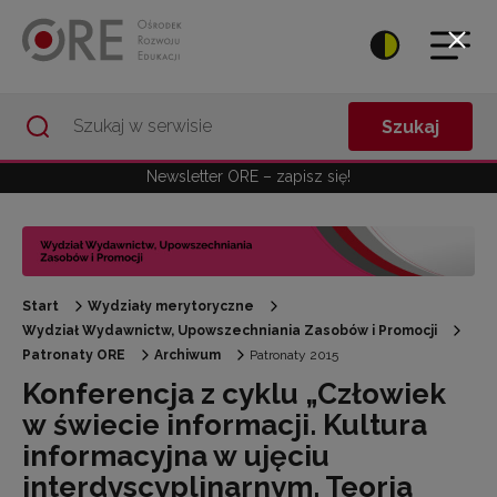
Przejdź do Nawigacji
Przejdź do stopki
Przejdź do treści artykułu
Szukaj
Newsletter ORE – zapisz się!
Start
Wydziały merytoryczne
Wydział Wydawnictw, Upowszechniania Zasobów i Promocji
Patronaty ORE
Archiwum
Patronaty 2015
Konferencja z cyklu „Człowiek
w świecie informacji. Kultura
informacyjna w ujęciu
interdyscyplinarnym. Teoria