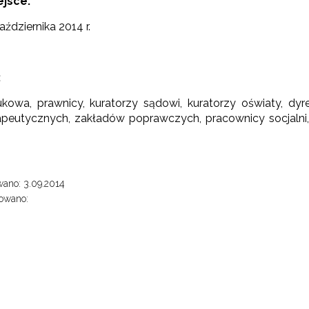
ejsce:
aździernika 2014 r.
:
kowa, prawnicy, kuratorzy sądowi, kuratorzy oświaty, 
rapeutycznych, zakładów poprawczych, pracownicy socjalni, n
ano: 3.09.2014
owano: