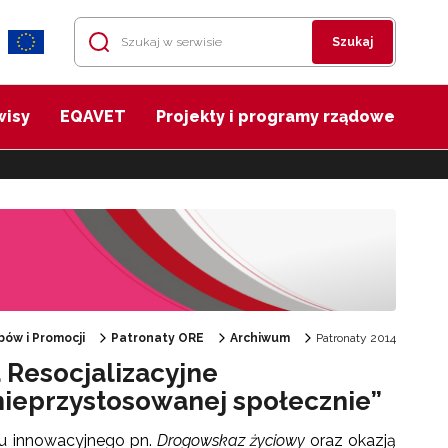
Szukaj
wisy
EQAVET
Projekty i programy rządowe
ów i Promocji
Patronaty ORE
Archiwum
Patronaty 2014
 Resocjalizacyjne
ieprzystosowanej społecznie”
ktu innowacyjnego pn.
Drogowskaz życiowy
oraz okazją