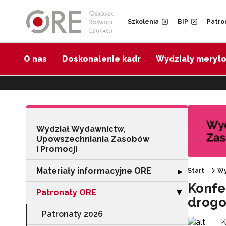
Przejdź do Nawigacji
Przejdź do stopki
Przejdź do treści artykułu
Szkolenia
BIP
Patro
O nas
Doskonalenie kadr
Wydziały meryt
Wydział Wydawnictw,
Upowszechniania Zasobów
i Promocji
Materiały informacyjne ORE
Rozwiń sekcję "
▶
Start
Wy
Konfe
Patronaty ORE
Zwiń sekcję "Pa
▶
drogo
Patronaty 2026
K