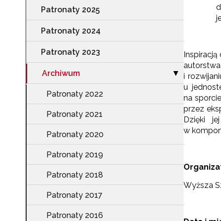
d
Patronaty 2025
j
Patronaty 2024
Patronaty 2023
Inspiracj
autorstw
Archiwum
Zwiń sekcję "A
▶
i rozwija
u jednost
Patronaty 2022
na sporci
przez eks
Patronaty 2021
Dzięki j
w kompone
Patronaty 2020
Patronaty 2019
Organiza
Patronaty 2018
Wyższa Sz
Patronaty 2017
Patronaty 2016