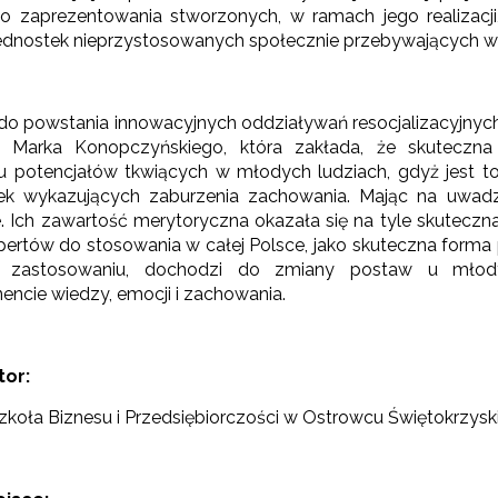
o zaprezentowania stworzonych, w ramach jego realizacji
ednostek nieprzystosowanych społecznie przebywających 
ą do powstania innowacyjnych oddziaływań resocjalizacyjnych
a Marka Konopczyńskiego, która zakłada, że skuteczna
rchiwum"
niu potencjałów tkwiących w młodych ludziach, gdyż jest 
ek wykazujących zaburzenia zachowania. Mając na uwadz
e. Ich zawartość merytoryczna okazała się na tyle skutec
pertów do stosowania w całej Polsce, jako skuteczna forma
ej zastosowaniu, dochodzi do zmiany postaw u młody
ncie wiedzy, emocji i zachowania.
tor:
koła Biznesu i Przedsiębiorczości w Ostrowcu Świętokrzys