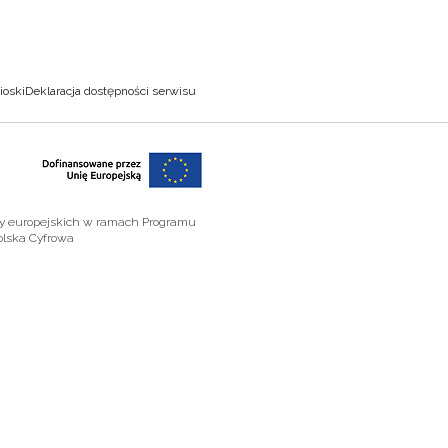
ioski
Deklaracja dostępności serwisu
zy europejskich w ramach Programu
olska Cyfrowa