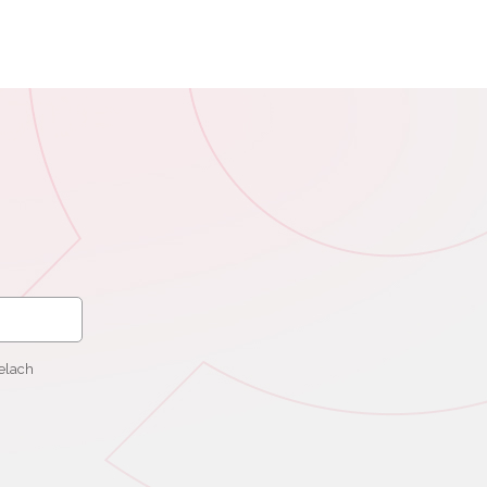
elach