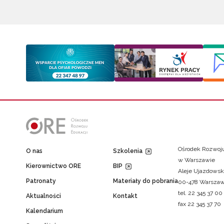
Ośrodek Rozwoju
O nas
Szkolenia
w Warszawie
Kierownictwo ORE
BIP
Aleje Ujazdowsk
Patronaty
Materiały do pobrania
00-478 Warsza
tel. 22 345 37 00
Aktualności
Kontakt
fax 22 345 37 70
Kalendarium