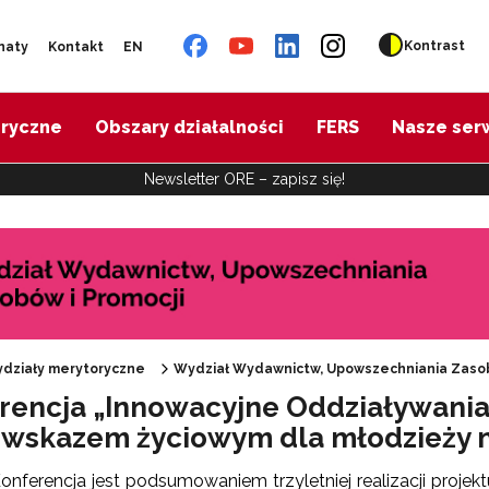
Kontrast
naty
Kontakt
EN
oryczne
Obszary działalności
FERS
Nasze ser
Newsletter ORE – zapisz się!
Materiały informacyjne ORE"
działy merytoryczne
Wydział Wydawnictw, Upowszechniania Zasob
rencja „Innowacyjne Oddziaływania
tronaty ORE"
wskazem życiowym dla młodzieży n
onferencja jest podsumowaniem trzyletniej realizacji proje