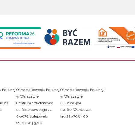
 Edukacji
Ośrodek Rozwoju Edukacji
Ośrodek Rozwoju Edukacji
w Warszawie
w Warszawie
ie 28
Centrum Szkoleniowe
ul. Polna 46A
wa
ul. Paderewskiego 77
00-644 Warszawa
05-070 Sulejówek
tel. 22 570 83 00
tel. 22 783 37 84