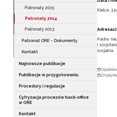
Data i mi
Patronaty 2015
Kielce, 3 p
Patronaty 2014
Patronaty 2013
Adresaci
Kadra nau
Patronat ORE − Dokumenty
i socjote
socjalna.
Kontakt
Najnowsze publikacje
Opublikow
Publikacje w przygotowaniu
Zmodyfik
Procedury i regulacje
Cyfryzacja procesów back-office
w ORE
Kontakt