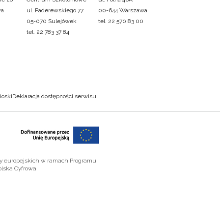
wa
ul. Paderewskiego 77
00-644 Warszawa
05-070 Sulejówek
tel. 22 570 83 00
tel. 22 783 37 84
ioski
Deklaracja dostępności serwisu
zy europejskich w ramach Programu
olska Cyfrowa