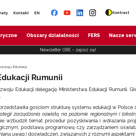
Kontrast
naty
Kontakt
EN
oryczne
Obszary działalności
FERS
Nasze ser
Newsletter ORE – zapisz się!
Rozwoju Edukacji
Edukacji Rumunii
ozwoju Edukacji delegację Ministerstwa Edukacji Rumunii.
.
przedstawiła gościom strukturę systemu edukacji w Polsce o
ategii zarządzania oświatą na poziomie regionalnym i lokaln
e wzbudził temat procedur pozyskiwania i wdrażania proj
icznym, podstawą programową czy zarządzaniem oświatą. 
ymianą uwag i doświadczeń, związanych z różnymi aspektami 