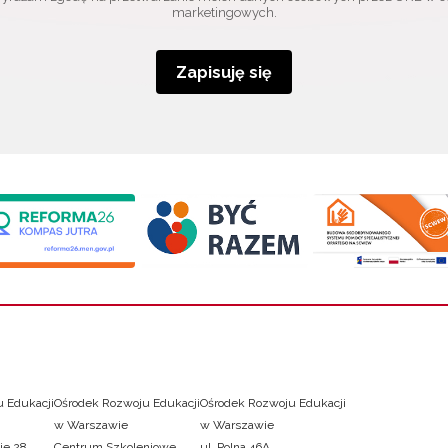
marketingowych.
Zapisuję się
 Edukacji
Ośrodek Rozwoju Edukacji
Ośrodek Rozwoju Edukacji
w Warszawie
w Warszawie
ie 28
Centrum Szkoleniowe
ul. Polna 46A