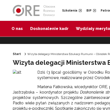
Przejdź do Nawigacji
Przejdź do stopki
Przejdź do treści artykułu
Szkolenia
BIP
Patro
O nas
Doskonalenie kadr
Wydziały meryt
Start
Wizyta delegacji Ministerstwa Edukacji Rumunii – Ośrodek 
Wizyta delegacji Ministerstwa 
Dziś (3 lipca) gościliśmy w Ośrodku R
systemowe, realizowane przez Ośrodek
Marlena Fałkowska, wicedyrektor ORE, 
Jastrzębska – koordynator projektu
Doskonalenie str
projektów systemowych. Szczególne zainteresowani
Padło wiele pytań związanych z nadzorem pedagog
projektu e-podręczniki. Spotkanie zakończyło się w