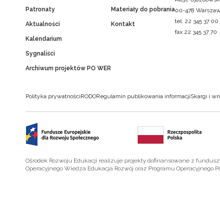
Patronaty
Materiały do pobrania
00-478 Warsza
tel. 22 345 37 00
Aktualności
Kontakt
fax 22 345 37 70
Kalendarium
Sygnaliści
Archiwum projektów PO WER
Polityka prywatności
RODO
Regulamin publikowania informacji
Skargi i wn
Ośrodek Rozwoju Edukacji realizuje projekty dofinansowane z fundus
Operacyjnego Wiedza Edukacja Rozwój oraz Programu Operacyjnego P