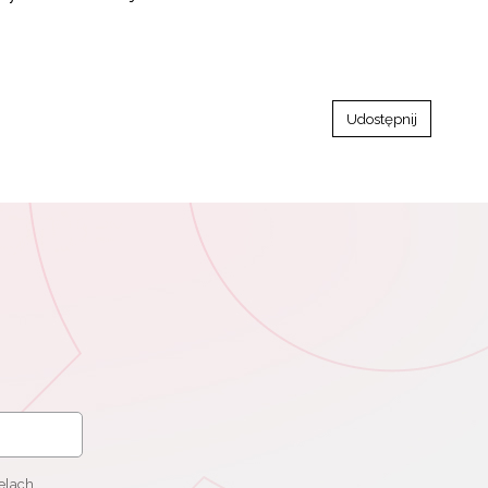
Udostępnij
elach