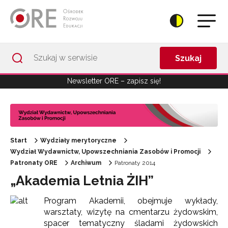
Przejdź do Nawigacji
Przejdź do stopki
Przejdź do treści artykułu
Szukaj
Newsletter ORE – zapisz się!
Start
Wydziały merytoryczne
Wydział Wydawnictw, Upowszechniania Zasobów i Promocji
Patronaty ORE
Archiwum
Patronaty 2014
„Akademia Letnia ŻIH”
Program Akademii, obejmuje wykłady,
warsztaty, wizytę na cmentarzu żydowskim,
spacer tematyczny śladami żydowskich