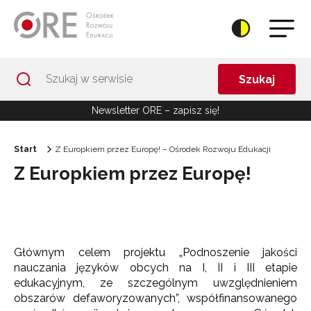
Przejdź do Nawigacji
Przejdź do stopki
Przejdź do treści artykułu
Szukaj
Newsletter ORE – zapisz się!
Start
Z Europkiem przez Europę! – Ośrodek Rozwoju Edukacji
Z Europkiem przez Europę!
Głównym celem projektu „Podnoszenie jakości
nauczania języków obcych na I, II i III etapie
edukacyjnym, ze szczególnym uwzględnieniem
obszarów defaworyzowanych”, współfinansowanego