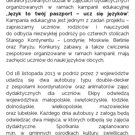
defaworyzowanych udział w zajęciach dydaktycznych
organizowanych w ramach kampanii edukacyjnej
„
Język to twój paszport – ucz się języków
”.
Kampania edukacyjna jest jednym z zadań projektu –
zapraszamy uczniów, rodziców i nauczycieli
do odbycia niezwykłej podróży po czterech stolicach
Starego Kontynentu – Londynie, Moskwie, Berlinie
oraz Paryżu. Konkursy, zabawy, a także ćwiczenia
zespołowe organizowane w ramach kampanii, mają
zachęcić uczniów do nauki języków obcych.
Od 18 listopada 2013 w podróż przez 7 województw
udadzą się dwa autobusy typu double-decker
z zespołami koordynatorów oraz animatorów zajęć
dydaktycznych dla uczniów. Ekipy odwiedzą
województwa: małopolskie, świętokrzyskie, łódzkie,
dolnośląskie, wielkopolskie, mazowieckie
oraz lubelskie. Każdego dnia autobusy z załogą będą
odwiedzać dwa miejsca, w których odbędą się zajęcia
dydaktyczne. Spotkania zaplanowano
m.in. w gminnych ośrodkach kultury, świetlicach,