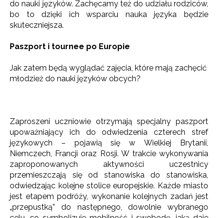
do nauki języków. Zachęcamy też do udziału rodziców,
bo to dzięki ich wsparciu nauka języka będzie
skuteczniejsza.
Paszport i tournee po Europie
Jak zatem będą wyglądać zajęcia, które mają zachęcić
młodzież do nauki języków obcych?
Newsletter ORE
Zapisz się i bądź na bieżąco z najnowszymi
informacjami
o szkoleniach i programach.
Zaproszeni uczniowie otrzymają specjalny paszport
Adres e-mail:
upoważniający ich do odwiedzenia czterech stref
językowych – pojawią się w Wielkiej Brytanii,
Niemczech, Francji oraz Rosji. W trakcie wykonywania
zaproponowanych aktywności uczestnicy
Wyrażam zgodę na przetwarzanie moich danych
przemieszczają się od stanowiska do stanowiska,
osobowych przez ORE w celach marketingowych.
odwiedzając kolejne stolice europejskie. Każde miasto
jest etapem podróży, wykonanie kolejnych zadań jest
Zapisuję się
„przepustką” do następnego, dowolnie wybranego
celu, co symbolizuje mobilność i swobodę, jaką daje