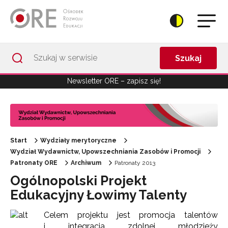
Przejdź do Nawigacji
Przejdź do stopki
Przejdź do treści artykułu
Szukaj
Newsletter ORE – zapisz się!
Start
Wydziały merytoryczne
Wydział Wydawnictw, Upowszechniania Zasobów i Promocji
Patronaty ORE
Archiwum
Patronaty 2013
Ogólnopolski Projekt
Edukacyjny Łowimy Talenty
Celem projektu jest promocja talentów
i integracja zdolnej młodzieży