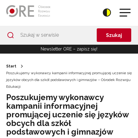
Przejdź do Nawigacji
Przejdź do stopki
Przejdź do treści artykułu
Szukaj
Newsletter ORE – zapisz się!
Start
Poszukujemy wykonawcy kampanii informacyjnej promującej uczenie się
języków obcych dla szkół podstawowych i gimnazjów – Ośrodek Rozwoju
Edukacji
Poszukujemy wykonawcy
kampanii informacyjnej
promującej uczenie się języków
obcych dla szkół
podstawowych i gimnazjów